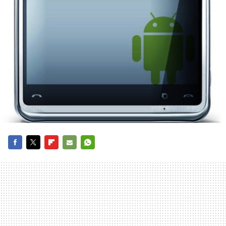
FACEBOOK
TWITTER
FLIPBOARD
E-
WHATSAPP
MAIL