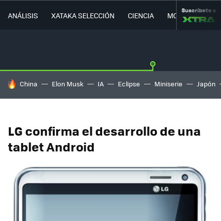
Suscríbete a
ANÁLISIS
XATAKA SELECCIÓN
CIENCIA
MOVILIDAD
HOY SE HABLA DE
China
Elon Musk
IA
Eclipse
Miniserie
Japón
LG confirma el desarrollo de una
tablet Android