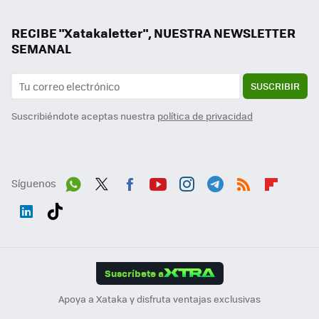
RECIBE "Xatakaletter", NUESTRA NEWSLETTER
SEMANAL
SUSCRIBIR
Suscribiéndote aceptas nuestra
política de privacidad
Síguenos
Wh
Twit
Fac
You
Inst
Tele
RSS
Flip
ats
ter
ebo
tub
agr
gra
boa
Link
Tikt
App
ok
e
am
m
rd
edI
ok
Suscríbete a
n
Apoya a Xataka y disfruta ventajas exclusivas