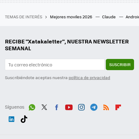
TEMAS DE INTERÉS
Mejores moviles 2026
Claude
Androi
RECIBE "Xatakaletter", NUESTRA NEWSLETTER
SEMANAL
SUSCRIBIR
Suscribiéndote aceptas nuestra
política de privacidad
Síguenos
Wh
Twit
Fac
You
Inst
Tele
RSS
Flip
ats
ter
ebo
tub
agr
gra
boa
Link
Tikt
App
ok
e
am
m
rd
edI
ok