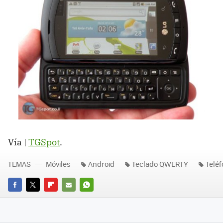
Vía |
TGSpot
.
TEMAS
Móviles
Android
Teclado QWERTY
Teléf
FACEBOOK
TWITTER
FLIPBOARD
E-
WHATSAPP
MAIL