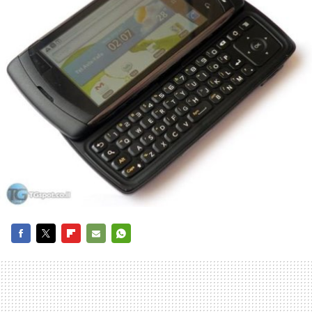
FACEBOOK
TWITTER
FLIPBOARD
E-
WHATSAPP
MAIL