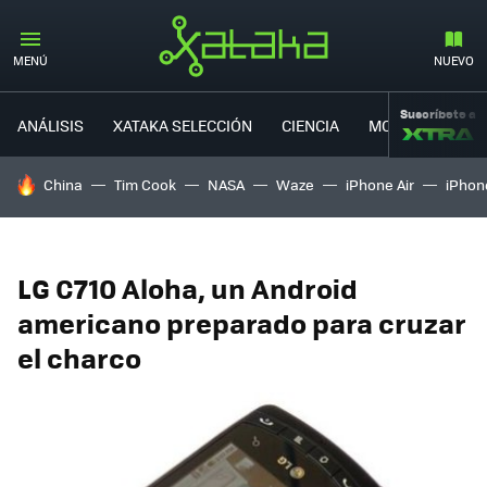
MENÚ
NUEVO
Suscríbete a
ANÁLISIS
XATAKA SELECCIÓN
CIENCIA
MOVILIDAD
HOY SE HABLA DE
China
Tim Cook
NASA
Waze
iPhone Air
iPhone
LG C710 Aloha, un Android
americano preparado para cruzar
el charco