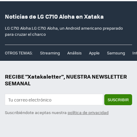
Noticias de LG C710 Aloha en Xataka
LG C710 Aloha:LG C710 Aloha, un Android americano preparado
para cruzar el charco
OTROS TEMAS:
Streaming
Análisis
Apple
Samsung
In
RECIBE "Xatakaletter", NUESTRA NEWSLETTER
SEMANAL
SUSCRIBIR
Suscribiéndote aceptas nuestra
política de privacidad