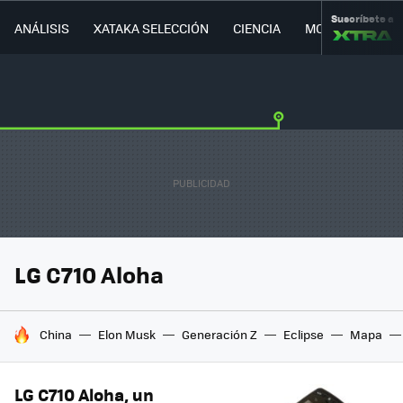
Suscríbete a
ANÁLISIS
XATAKA SELECCIÓN
CIENCIA
MOVILIDAD
LG C710 Aloha
HOY SE HABLA DE
China
Elon Musk
Generación Z
Eclipse
Mapa
LG C710 Aloha, un