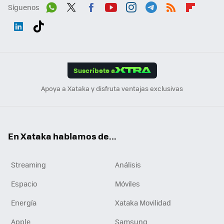
Síguenos
Wh
Twit
Fac
You
Inst
Tele
RSS
Flip
ats
ter
ebo
tub
agr
gra
boa
Link
Tikt
App
ok
e
am
m
rd
edI
ok
Suscríbete a
n
Apoya a Xataka y disfruta ventajas exclusivas
En Xataka hablamos de...
Streaming
Análisis
Espacio
Móviles
Energía
Xataka Movilidad
Apple
Samsung