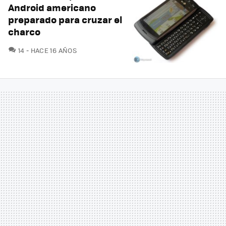
Android americano
preparado para cruzar el
charco
COMENTARIOS
14
HACE 16 AÑOS