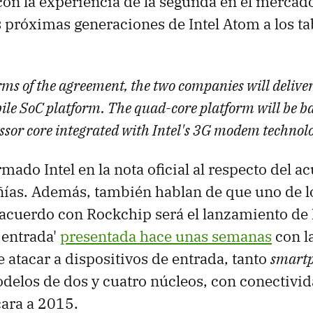
con la experiencia de la segunda en el merca
s próximas generaciones de Intel Atom a los tab
ms of the agreement, the two companies will deliver
le SoC platform. The quad-core platform will be ba
sor core integrated with Intel's 3G modem technolo
rmado Intel en la nota oficial al respecto del a
as. Además, también hablan de que uno de l
 acuerdo con Rockchip será el lanzamiento de
 entrada'
presentada hace unas semanas
con la
 atacar a dispositivos de entrada, tanto
smart
odelos de dos y cuatro núcleos, con conectivi
ara a 2015.