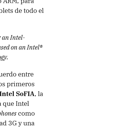
do ARM, para
lets de todo el
 an Intel-
sed on an Intel®
gy.
cuerdo entre
os primeros
Intel SoFIA
, la
 que Intel
phones
como
dad 3G y una