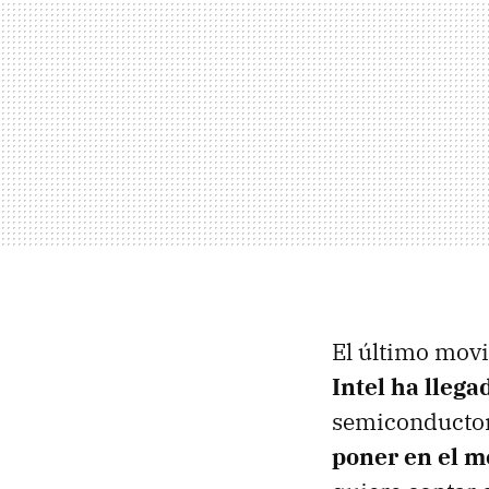
El último movi
Intel ha lleg
semiconductore
poner en el m