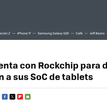
ación Z
iPhone 17
Samsung Galaxy S26
Café
Jeff Bezos
uenta con Rockchip para 
n a sus SoC de tablets
FACEBOOK
TWITTER
FLIPBOARD
E-