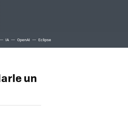
IA
OpenAI
Eclipse
darle un