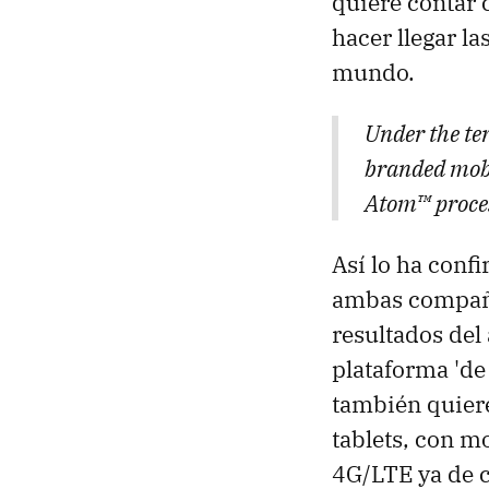
quiere contar 
hacer llegar la
mundo.
Under the ter
branded mobi
Atom™ proces
Así lo ha confi
ambas compañí
resultados del
plataforma 'de
también quiere
tablets, con m
4G/LTE ya de c