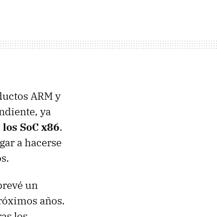
oductos ARM y
diente, ya
 los SoC x86
.
egar a hacerse
s.
prevé un
róximos años.
tras los