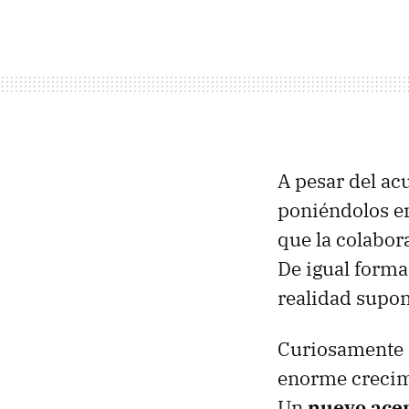
A pesar del a
poniéndolos e
que la colabor
De igual forma
realidad supon
Curiosamente 
enorme crecim
Un
nuevo acer