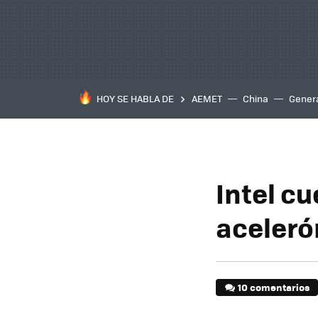
HOY SE HABLA DE
AEMET
China
Gener
Intel c
aceleró
10 comentarios