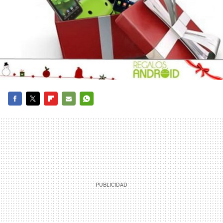
FACEBOOK
TWITTER
FLIPBOARD
E-
WHATSAPP
MAIL