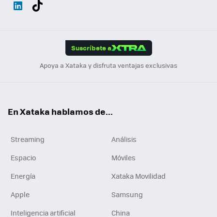
Wh
Twit
Fac
You
Inst
Tele
RSS
Flip
ats
ter
ebo
tub
agr
gra
boa
Link
Tikt
App
ok
e
am
m
rd
edI
ok
Suscríbete a
n
Apoya a Xataka y disfruta ventajas exclusivas
En Xataka hablamos de...
Streaming
Análisis
Espacio
Móviles
Energía
Xataka Movilidad
Apple
Samsung
Inteligencia artificial
China