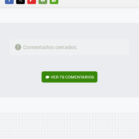
FACEBOOK
TWITTER
FLIPBOARD
E-
WHATSAPP
MAIL
Comentarios cerrados
VER
79 COMENTARIOS