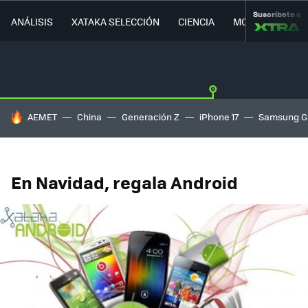
Suscríbete a
ANÁLISIS
XATAKA SELECCIÓN
CIENCIA
MOVILIDAD
HOY SE HABLA DE
AEMET
China
Generación Z
iPhone 17
Samsung G
En Navidad, regala Android