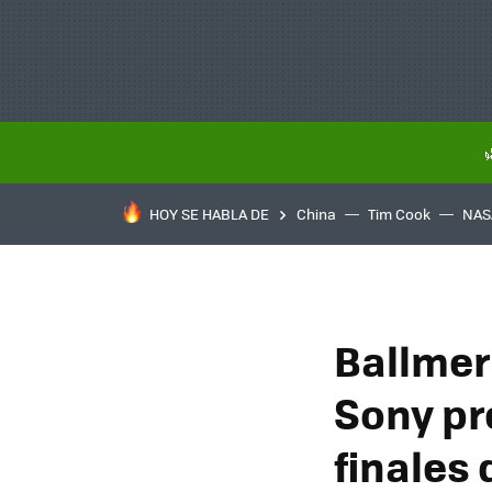
HOY SE HABLA DE
China
Tim Cook
NAS
Ballmer
Sony pr
finales