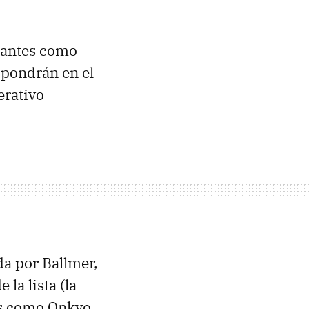
tantes como
pondrán en el
erativo
da por Ballmer,
la lista (la
es como Onkyo