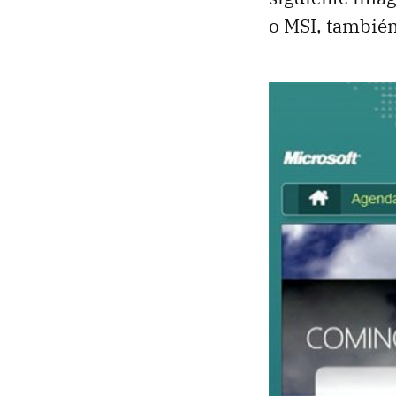
o
MSI
, también