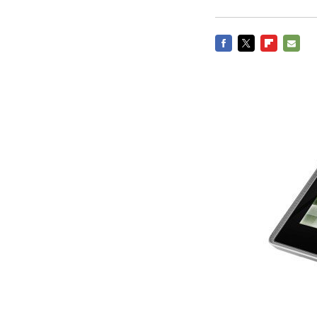
FACEBOOK
TWITTER
FLIPBOARD
E-
MAIL