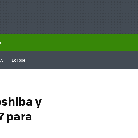
IA
Eclipse
oshiba y
7 para