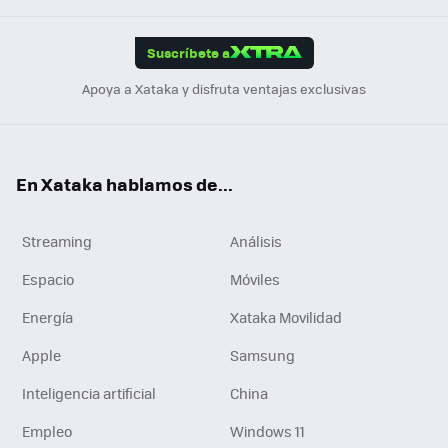
App
ok
e
am
m
rd
edI
ok
Suscríbete a
n
Apoya a Xataka y disfruta ventajas exclusivas
En Xataka hablamos de...
Streaming
Análisis
Espacio
Móviles
Energía
Xataka Movilidad
Apple
Samsung
Inteligencia artificial
China
Empleo
Windows 11