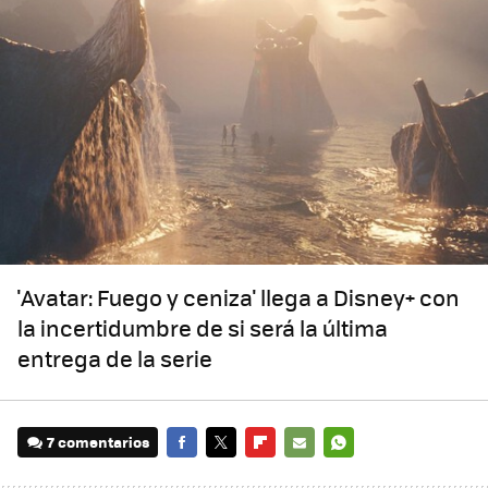
'Avatar: Fuego y ceniza' llega a Disney+ con
la incertidumbre de si será la última
entrega de la serie
7 comentarios
FACEBOOK
TWITTER
FLIPBOARD
E-
WHATSAPP