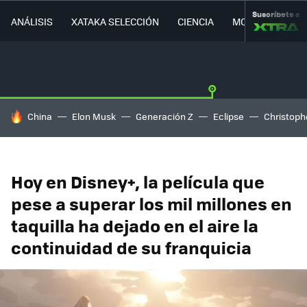
Suscríbete a
ANÁLISIS
XATAKA SELECCIÓN
CIENCIA
MOVILIDAD
HOY SE HABLA DE
China
Elon Musk
Generación Z
Eclipse
Christoph
Hoy en Disney+, la película que
pese a superar los mil millones en
taquilla ha dejado en el aire la
continuidad de su franquicia