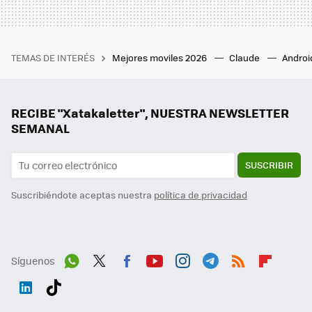
TEMAS DE INTERÉS
Mejores moviles 2026
Claude
Androi
RECIBE "Xatakaletter", NUESTRA NEWSLETTER
SEMANAL
SUSCRIBIR
Suscribiéndote aceptas nuestra
política de privacidad
Síguenos
Wh
Twit
Fac
You
Inst
Tele
RSS
Flip
ats
ter
ebo
tub
agr
gra
boa
Link
Tikt