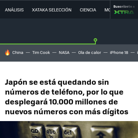
Suscríbete a
ANÁLISIS
XATAKA SELECCIÓN
CIENCIA
MOVILIDAD
HOY SE HABLA DE
China
Tim Cook
NASA
Ola de calor
iPhone 18
Japón se está quedando sin
números de teléfono, por lo que
desplegará 10.000 millones de
nuevos números con más dígitos