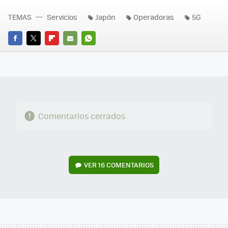
TEMAS
Servicios
Japón
Operadoras
5G
FACEBOOK
TWITTER
FLIPBOARD
E-
WHATSAPP
MAIL
Comentarios cerrados
VER
16 COMENTARIOS