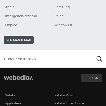
Apple
Samsung
Inteligencia artificial
China
Empleo
Windows 11
VER MÁS TEMAS
BUSCA
SUBIR
Xataka
Xataka Móvil
Applesfera
Xataka Smart Home