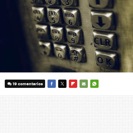
19 comentarios
FACEBOOK
TWITTER
FLIPBOARD
E-
WHATSAPP
MAIL