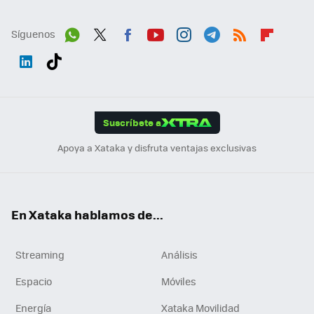
Síguenos
Wh
Twit
Fac
You
Inst
Tele
RSS
Flip
ats
ter
ebo
tub
agr
gra
boa
Link
Tikt
App
ok
e
am
m
rd
edI
ok
Suscríbete a
n
Apoya a Xataka y disfruta ventajas exclusivas
En Xataka hablamos de...
Streaming
Análisis
Espacio
Móviles
Energía
Xataka Movilidad