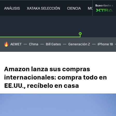
Suscríbete a
ANÁLISIS
XATAKA SELECCIÓN
CIENCIA
MOVILIDAD
HOY SE HABLA DE
AEMET
China
Bill Gates
Generación Z
iPhone 18
Amazon lanza sus compras
internacionales: compra todo en
EE.UU., recíbelo en casa