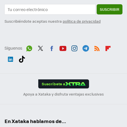
SUSCRIBIR
Suscribiéndote aceptas nuestra
política de privacidad
Síguenos
Wh
Twit
Fac
You
Inst
Tele
RSS
Flip
ats
ter
ebo
tub
agr
gra
boa
Link
Tikt
App
ok
e
am
m
rd
edI
ok
Suscríbete a
n
Apoya a Xataka y disfruta ventajas exclusivas
En Xataka hablamos de...