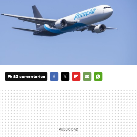
83 comentarios
FACEBOOK
TWITTER
FLIPBOARD
E-
WHATSAPP
MAIL