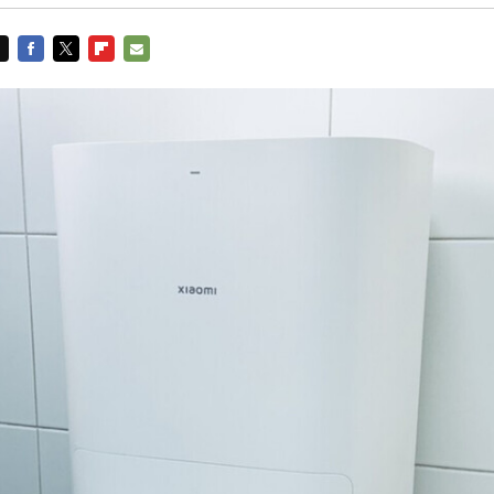
FACEBOOK
TWITTER
FLIPBOARD
E-
MAIL