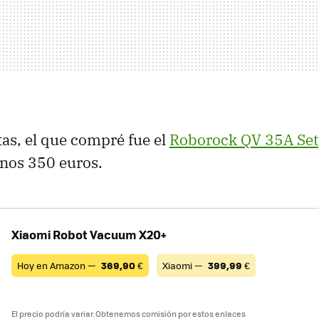
tas, el que compré fue el
Roborock QV 35A Set
unos 350 euros.
Xiaomi Robot Vacuum X20+
Hoy en Amazon —
369,90
€
Xiaomi —
399,99
€
El precio podría variar. Obtenemos comisión por estos enlaces