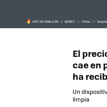
HOY SE HABLA DE
AEMET
China
Sequí
El preci
cae en p
ha reci
Un dispositi
limpia