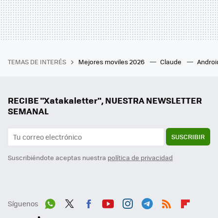
TEMAS DE INTERÉS
Mejores moviles 2026
Claude
Androi
RECIBE "Xatakaletter", NUESTRA NEWSLETTER
SEMANAL
SUSCRIBIR
Suscribiéndote aceptas nuestra
política de privacidad
Síguenos
Wh
Twit
Fac
You
Inst
Tele
RSS
Flip