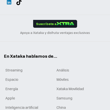
ats
ter
ebo
tub
agr
gra
boa
Link
Tikt
App
ok
e
am
m
rd
edI
ok
Suscríbete a
n
Apoya a Xataka y disfruta ventajas exclusivas
En Xataka hablamos de...
Streaming
Análisis
Espacio
Móviles
Energía
Xataka Movilidad
Apple
Samsung
Inteligencia artificial
China