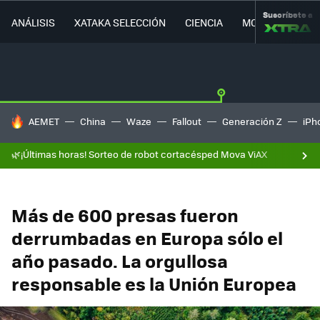
Suscríbete a
ANÁLISIS
XATAKA SELECCIÓN
CIENCIA
MOVILIDAD
HOY SE HABLA DE
AEMET
China
Waze
Fallout
Generación Z
iPh
🌿¡Últimas horas! Sorteo de robot cortacésped Mova ViAX
Más de 600 presas fueron
derrumbadas en Europa sólo el
año pasado. La orgullosa
responsable es la Unión Europea