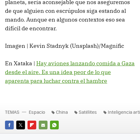
planeta, sería aconsejable que nos aseguremos
de que alguien con escrúpulos siga estando al
mando. Aunque en algunos contextos eso sea
difícil de encontrar.
Imagen | Kevin Stadnyk (Unsplash)/Magnific
En Xataka |
Hay aviones lanzando comida a Gaza
desde el aire. Es una idea peor de lo que
aparenta para luchar contra el hambre
TEMAS
Espacio
China
Satélites
Inteligencia arti
FACEBOOK
TWITTER
FLIPBOARD
E-
WHATSAPP