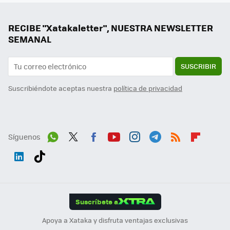
RECIBE "Xatakaletter", NUESTRA NEWSLETTER
SEMANAL
SUSCRIBIR
Suscribiéndote aceptas nuestra
política de privacidad
Síguenos
Wh
Twit
Fac
You
Inst
Tele
RSS
Flip
ats
ter
ebo
tub
agr
gra
boa
Link
Tikt
App
ok
e
am
m
rd
edI
ok
Suscríbete a
n
Apoya a Xataka y disfruta ventajas exclusivas