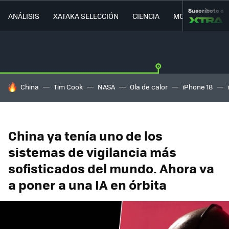
Suscríbete a
ANÁLISIS
XATAKA SELECCIÓN
CIENCIA
MOVILIDAD
HOY SE HABLA DE
China
Tim Cook
NASA
Ola de calor
iPhone 18
China ya tenía uno de los
sistemas de vigilancia más
sofisticados del mundo. Ahora va
a poner a una IA en órbita