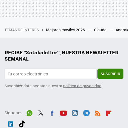
TEMAS DE INTERÉS
Mejores moviles 2026
Claude
Androi
RECIBE "Xatakaletter", NUESTRA NEWSLETTER
SEMANAL
SUSCRIBIR
Suscribiéndote aceptas nuestra
política de privacidad
Síguenos
Wh
Twit
Fac
You
Inst
Tele
RSS
Flip