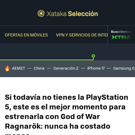
Suscríbete a
OFERTAS EN MÓVILES
VPN Y SERVICIOS DE INTERNET
OFER
HOY SE HABLA DE
AEMET
China
Generación Z
iPhone 17
Samsung G
Si todavía no tienes la PlayStation
5, este es el mejor momento para
estrenarla con God of War
Ragnarök: nunca ha costado