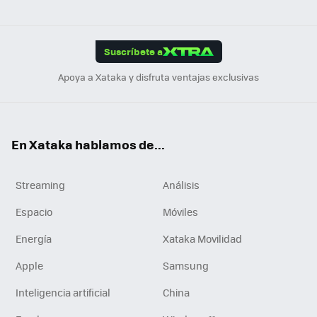
ats
ter
ebo
tub
agr
gra
boa
Link
Tikt
App
ok
e
am
m
rd
edI
ok
Suscríbete a
n
Apoya a Xataka y disfruta ventajas exclusivas
En Xataka hablamos de...
Streaming
Análisis
Espacio
Móviles
Energía
Xataka Movilidad
Apple
Samsung
Inteligencia artificial
China