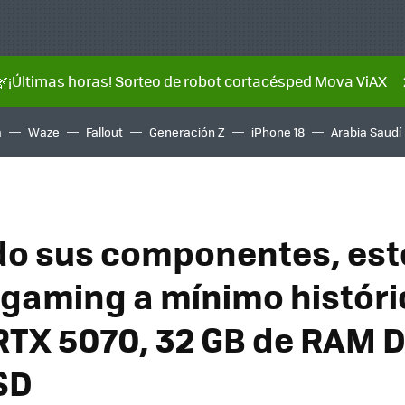
🌿¡Últimas horas! Sorteo de robot cortacésped Mova ViAX
a
Waze
Fallout
Generación Z
iPhone 18
Arabia Saudí
o sus componentes, est
l gaming a mínimo históri
 RTX 5070, 32 GB de RAM D
SD