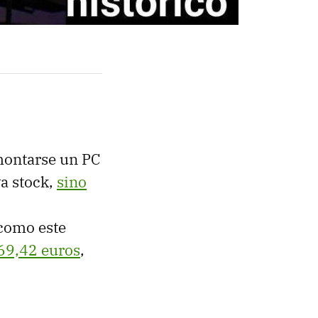
montarse un PC
ya stock,
sino
 como este
69,42 euros
,