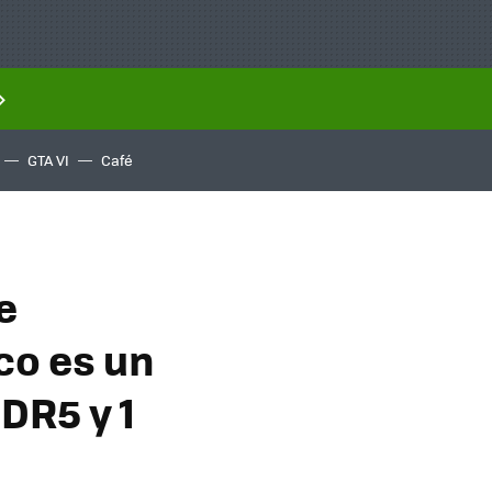
GTA VI
Café
e
co es un
DR5 y 1