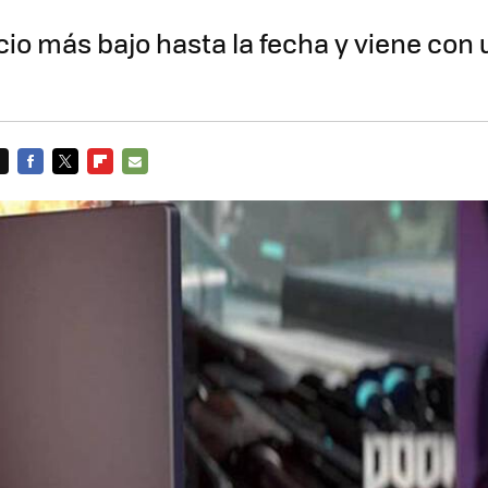
cio más bajo hasta la fecha y viene con
FACEBOOK
TWITTER
FLIPBOARD
E-
MAIL