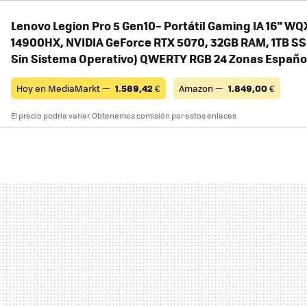
Lenovo Legion Pro 5 Gen10– Portátil Gaming IA 16" WQX
14900HX, NVIDIA GeForce RTX 5070, 32GB RAM, 1TB SSD
Sin Sistema Operativo) QWERTY RGB 24 Zonas Españo
Hoy en MediaMarkt —
1.569,42
€
Amazon —
1.849,00
€
El precio podría variar. Obtenemos comisión por estos enlaces