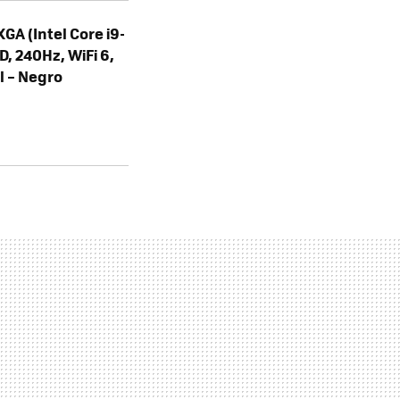
GA (Intel Core i9-
, 240Hz, WiFi 6,
l – Negro