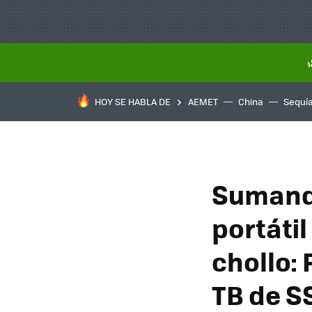
HOY SE HABLA DE
AEMET
China
Sequí
Sumand
portáti
chollo:
TB de S