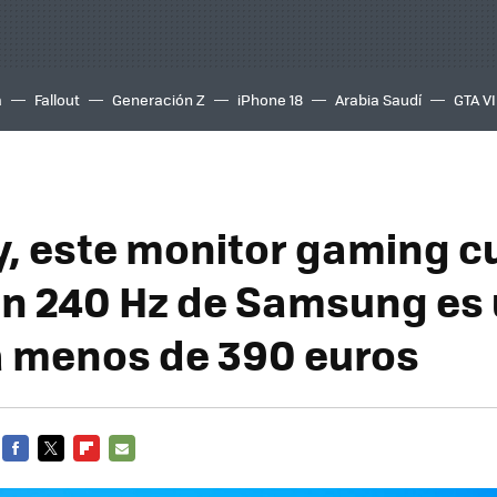
a
Fallout
Generación Z
iPhone 18
Arabia Saudí
GTA VI
y, este monitor gaming c
n 240 Hz de Samsung es
 menos de 390 euros
FACEBOOK
TWITTER
FLIPBOARD
E-