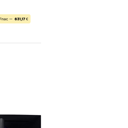
Fnac —
631,17
€