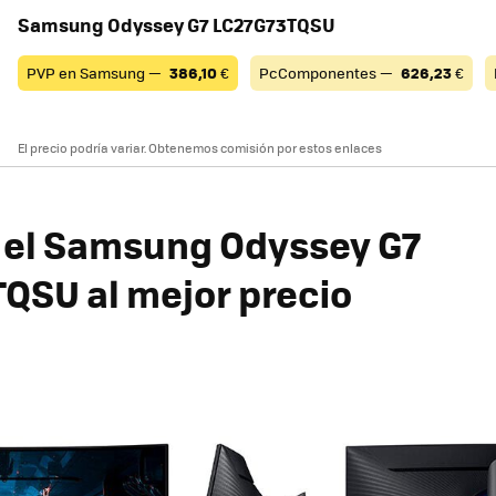
Samsung Odyssey G7 LC27G73TQSU
PVP en Samsung —
386,10
€
PcComponentes —
626,23
€
El precio podría variar. Obtenemos comisión por estos enlaces
 el Samsung Odyssey G7
QSU al mejor precio