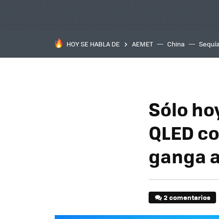
HOY SE HABLA DE
AEMET
China
Sequí
Sólo ho
QLED co
ganga a
2 comentarios