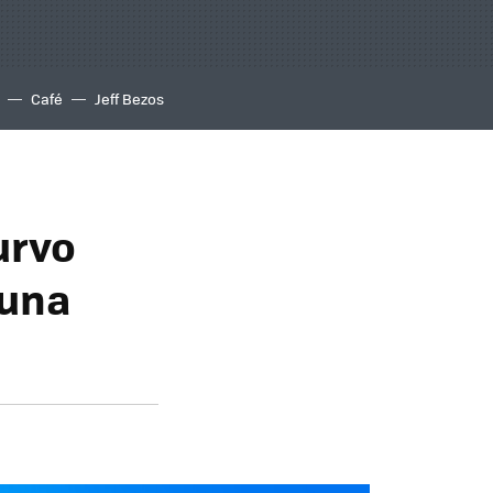
Café
Jeff Bezos
urvo
 una