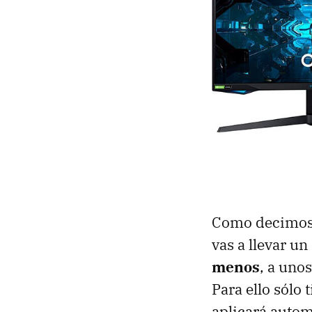
Como decimos, e
vas a llevar u
menos
, a uno
Para ello sólo 
aplicará auto