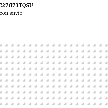
LC27G73TQSU
con envío