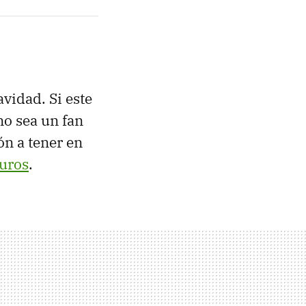
avidad. Si este
no sea un fan
ón a tener en
uros
.