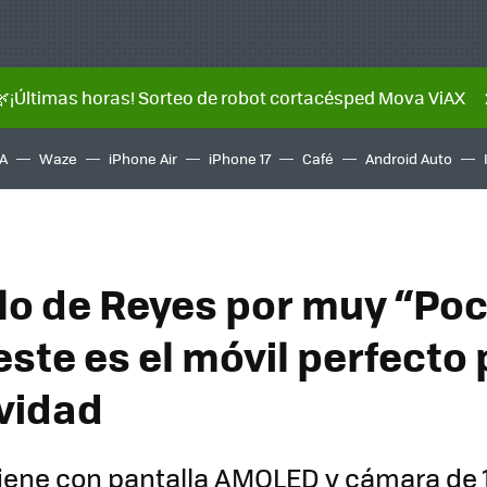
🌿¡Últimas horas! Sorteo de robot cortacésped Mova ViAX
A
Waze
iPhone Air
iPhone 17
Café
Android Auto
lo de Reyes por muy “Po
este es el móvil perfecto
vidad
viene con pantalla AMOLED y cámara de