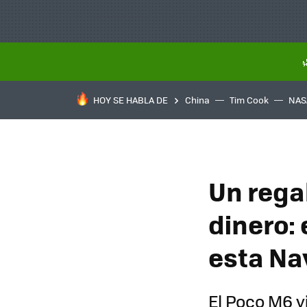
HOY SE HABLA DE
China
Tim Cook
NAS
Un rega
dinero: 
esta Na
El Poco M6 