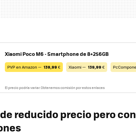
Xiaomi Poco M6 - Smartphone de 8+256GB
PVP en Amazon —
139,99
€
Xiaomi —
139,99
€
PcCompone
El precio podría variar. Obtenemos comisión por estos enlaces
 de reducido precio pero co
ones