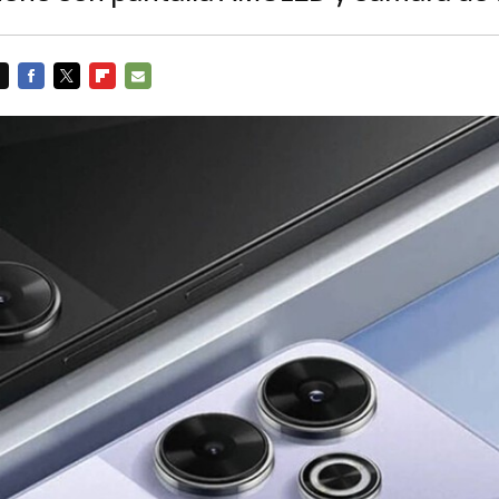
FACEBOOK
TWITTER
FLIPBOARD
E-
MAIL