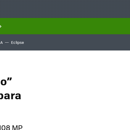
IA
Eclipse
co”
 para
 108 MP