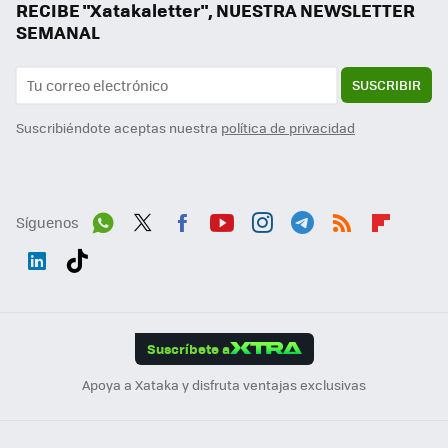
RECIBE "Xatakaletter", NUESTRA NEWSLETTER
SEMANAL
SUSCRIBIR
Suscribiéndote aceptas nuestra
política de privacidad
Síguenos
Wh
Twit
Fac
You
Inst
Tele
RSS
Flip
ats
ter
ebo
tub
agr
gra
boa
Link
Tikt
App
ok
e
am
m
rd
edI
ok
Suscríbete a
n
Apoya a Xataka y disfruta ventajas exclusivas