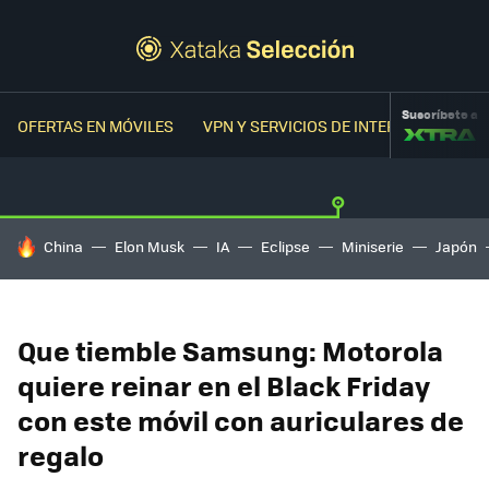
Suscríbete a
OFERTAS EN MÓVILES
VPN Y SERVICIOS DE INTERNET
OFER
HOY SE HABLA DE
China
Elon Musk
IA
Eclipse
Miniserie
Japón
Que tiemble Samsung: Motorola
quiere reinar en el Black Friday
con este móvil con auriculares de
regalo