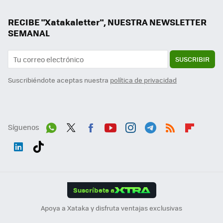
RECIBE "Xatakaletter", NUESTRA NEWSLETTER
SEMANAL
SUSCRIBIR
Suscribiéndote aceptas nuestra
política de privacidad
Síguenos
Wh
Twit
Fac
You
Inst
Tele
RSS
Flip
ats
ter
ebo
tub
agr
gra
boa
Link
Tikt
App
ok
e
am
m
rd
edI
ok
Suscríbete a
n
Apoya a Xataka y disfruta ventajas exclusivas