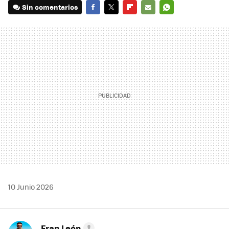
Sin comentarios
FACEBOOK
TWITTER
FLIPBOARD
E-
WHATSAPP
MAIL
10 Junio 2026
Fran León