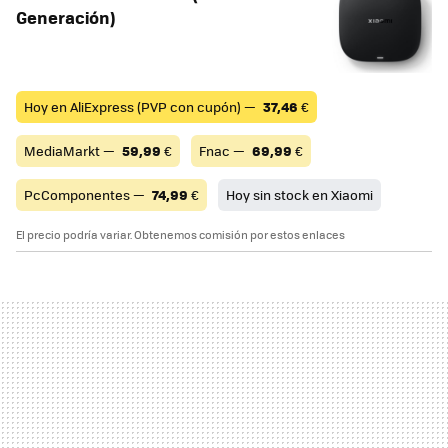
Generación)
Hoy en AliExpress (PVP con cupón) —
37,46
€
MediaMarkt —
59,99
€
Fnac —
69,99
€
PcComponentes —
74,99
€
Hoy sin stock en Xiaomi
El precio podría variar. Obtenemos comisión por estos enlaces