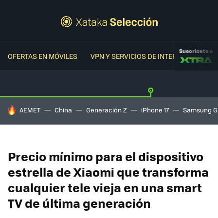
Suscríbete a
OFERTAS EN MÓVILES
VPN Y SERVICIOS DE INTERNET
OFER
HOY SE HABLA DE
AEMET
China
Generación Z
iPhone 17
Samsung G
Precio mínimo para el dispositivo
estrella de Xiaomi que transforma
cualquier tele vieja en una smart
TV de última generación