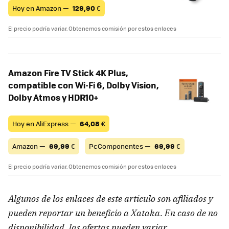
Hoy en Amazon —
129,90
€
El precio podría variar. Obtenemos comisión por estos enlaces
Amazon Fire TV Stick 4K Plus,
compatible con Wi-Fi 6, Dolby Vision,
Dolby Atmos y HDR10+
Hoy en AliExpress —
64,08
€
Amazon —
69,99
€
PcComponentes —
69,99
€
El precio podría variar. Obtenemos comisión por estos enlaces
Algunos de los enlaces de este artículo son afiliados y
pueden reportar un beneficio a Xataka. En caso de no
disponibilidad, las ofertas pueden variar.