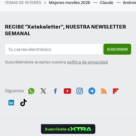
TEMAS DE INTERÉS
Mejores moviles 2026
Claude
Androi
RECIBE "Xatakaletter", NUESTRA NEWSLETTER
SEMANAL
SUSCRIBIR
Suscribiéndote aceptas nuestra
política de privacidad
Síguenos
Wh
Twit
Fac
You
Inst
Tele
RSS
Flip
ats
ter
ebo
tub
agr
gra
boa
Link
Tikt
App
ok
e
am
m
rd
edI
ok
Suscríbete a
n