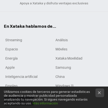
Apoya a Xataka y disfruta ventajas exclusivas
En Xataka hablamos de...
Streaming
Análisis
Espacio
Móviles
Energía
Xataka Movilidad
Apple
Samsung
Inteligencia artificial
China
Empleo
Windows 11
Utilizamos cookies de terceros para generar estadísticas
de audiencia y mostrar publicidad personalizada
analizando tu navegación. Si sigues navegando estarás
VER MÁS TEMAS
aceptando su uso.
Más información