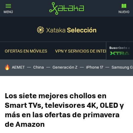
MENÚ
NUEVO
Suscríbete a
OFERTAS EN MÓVILES
VPN Y SERVICIOS DE INTERNET
OFER
HOY SE HABLA DE
AEMET
China
Generación Z
iPhone 17
Samsung G
Los siete mejores chollos en
Smart TVs, televisores 4K, OLED y
más en las ofertas de primavera
de Amazon