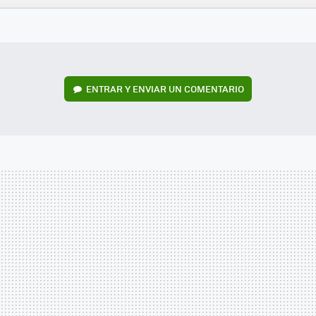
FACEBOOK
TWITTER
FLIPBOARD
E-
WHATSAPP
MAIL
ENTRAR Y ENVIAR UN COMENTARIO