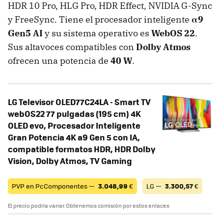
HDR 10 Pro, HLG Pro, HDR Effect, NVIDIA G-Sync
y FreeSync. Tiene el procesador inteligente
α9
Gen5 AI
y su sistema operativo es
WebOS 22
.
Sus altavoces compatibles con
Dolby Atmos
ofrecen una potencia de
40 W
.
LG Televisor OLED77C24LA - Smart TV
webOS22 77 pulgadas (195 cm) 4K
OLED evo, Procesador Inteligente
Gran Potencia 4K a9 Gen 5 con IA,
compatible formatos HDR, HDR Dolby
Vision, Dolby Atmos, TV Gaming
PVP en PcComponentes —
3.048,99
€
LG —
3.300,57
€
El precio podría variar. Obtenemos comisión por estos enlaces