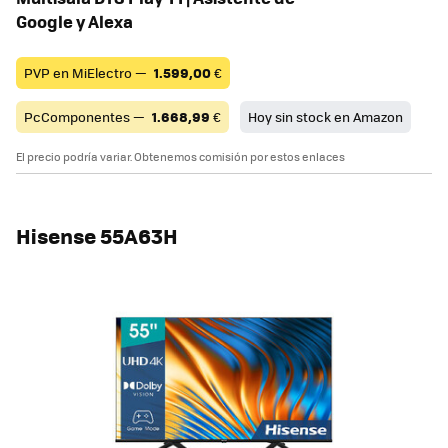
Google y Alexa
PVP en MiElectro —
1.599,00
€
PcComponentes —
1.668,99
€
Hoy sin stock en Amazon
El precio podría variar. Obtenemos comisión por estos enlaces
Hisense 55A63H