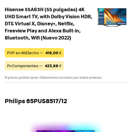
Hisense 55A63H (55 pulgadas) 4K
UHD Smart TV, with Dolby Vision HDR,
DTS Virtual X, Disney+, Netflix,
Freeview Play and Alexa Built-in,
Bluetooth, Wifi (Nuevo 2022)
PVP en MiElectro —
419,00
€
PcComponentes —
423,98
€
El precio podría variar. Obtenemos comisión por estos enlaces
Philips 65PUS8517/12