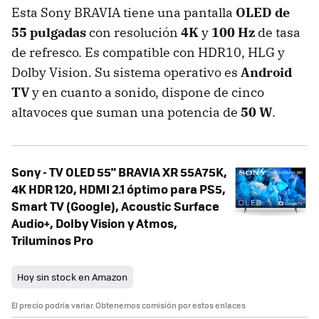
Esta Sony BRAVIA tiene una pantalla
OLED de
55 pulgadas
con resolución
4K
y
100 Hz
de tasa
de refresco. Es compatible con HDR10, HLG y
Dolby Vision. Su sistema operativo es
Android
TV
y en cuanto a sonido, dispone de cinco
altavoces que suman una potencia de
50 W
.
Sony - TV OLED 55" BRAVIA XR 55A75K,
4K HDR 120, HDMI 2.1 óptimo para PS5,
Smart TV (Google), Acoustic Surface
Audio+, Dolby Vision y Atmos,
Triluminos Pro
Hoy sin stock en Amazon
El precio podría variar. Obtenemos comisión por estos enlaces