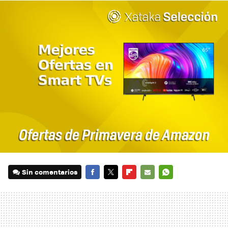
Sin comentarios
FACEBOOK
TWITTER
FLIPBOARD
E-
WHATSAPP
MAIL