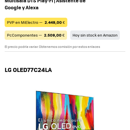
Multisala DTS Play-FI | Asistente de
Google y Alexa
PVP en MiElectro —
2.449,00
€
PcComponentes —
2.509,00
€
Hoy sin stock en Amazon
El precio podría variar. Obtenemos comisión por estos enlaces
LG OLED77C24LA