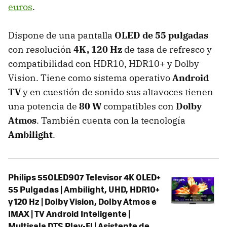
euros
.
Dispone de una pantalla
OLED de 55 pulgadas
con resolución
4K, 120 Hz
de tasa de refresco y
compatibilidad con HDR10, HDR10+ y Dolby
Vision. Tiene como sistema operativo
Android
TV
y en cuestión de sonido sus altavoces tienen
una potencia de
80 W
compatibles con
Dolby
Atmos
. También cuenta con la tecnología
Ambilight
.
Philips 55OLED907 Televisor 4K OLED+
55 Pulgadas | Ambilight, UHD, HDR10+
y 120 Hz | Dolby Vision, Dolby Atmos e
IMAX | TV Android Inteligente |
Multisala DTS Play-FI | Asistente de