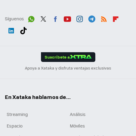
Síguenos
Wh
Twit
Fac
You
Inst
Tele
RSS
Flip
ats
ter
ebo
tub
agr
gra
boa
Link
Tikt
App
ok
e
am
m
rd
edI
ok
Suscríbete a
n
Apoya a Xataka y disfruta ventajas exclusivas
En Xataka hablamos de...
Streaming
Análisis
Espacio
Móviles