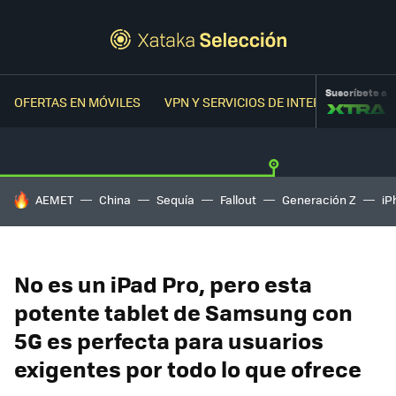
Suscríbete a
OFERTAS EN MÓVILES
VPN Y SERVICIOS DE INTERNET
OFER
HOY SE HABLA DE
AEMET
China
Sequía
Fallout
Generación Z
iP
No es un iPad Pro, pero esta
potente tablet de Samsung con
5G es perfecta para usuarios
exigentes por todo lo que ofrece