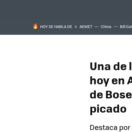
HOY SE HABLA DE
AEMET
China
Bill Ga
Una de 
hoy en 
de Bose
picado
Destaca por 