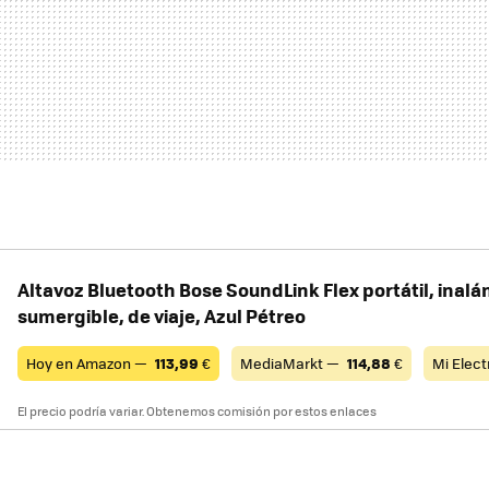
Altavoz Bluetooth Bose SoundLink Flex portátil, inalá
sumergible, de viaje, Azul Pétreo
Hoy en Amazon —
113,99
€
MediaMarkt —
114,88
€
Mi Elec
El precio podría variar. Obtenemos comisión por estos enlaces