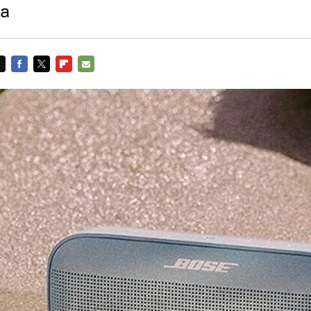
ía
FACEBOOK
TWITTER
FLIPBOARD
E-
MAIL