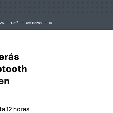
S26
Café
Jeff Bezos
IA
verás
etooth
 en
ta 12 horas