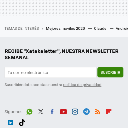
TEMAS DE INTERÉS
Mejores moviles 2026
Claude
Androi
RECIBE "Xatakaletter", NUESTRA NEWSLETTER
SEMANAL
SUSCRIBIR
Suscribiéndote aceptas nuestra
política de privacidad
Síguenos
Wh
Twit
Fac
You
Inst
Tele
RSS
Flip