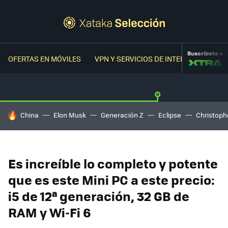
Suscríbete a
OFERTAS EN MÓVILES
VPN Y SERVICIOS DE INTERNET
OFER
HOY SE HABLA DE
China
Elon Musk
Generación Z
Eclipse
Christoph
Es increíble lo completo y potente
que es este Mini PC a este precio:
i5 de 12ª generación, 32 GB de
RAM y Wi-Fi 6