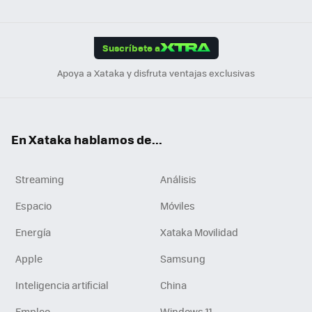
ats
ter
ebo
tub
agr
gra
boa
Link
Tikt
App
ok
e
am
m
rd
edI
ok
Suscríbete a
n
Apoya a Xataka y disfruta ventajas exclusivas
En Xataka hablamos de...
Streaming
Análisis
Espacio
Móviles
Energía
Xataka Movilidad
Apple
Samsung
Inteligencia artificial
China
Empleo
Windows 11