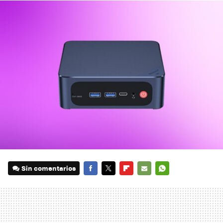
Sin comentarios
FACEBOOK
TWITTER
FLIPBOARD
E-
WHATSAPP
MAIL