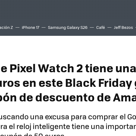
ación Z
iPhone 17
Samsung Galaxy S26
Café
Jeff Bezos
e Pixel Watch 2 tiene un
uros en este Black Friday
pón de descuento de Am
uscando una excusa para comprar el Go
ra el reloj inteligente tiene una importa
 cupón de 50 euros.