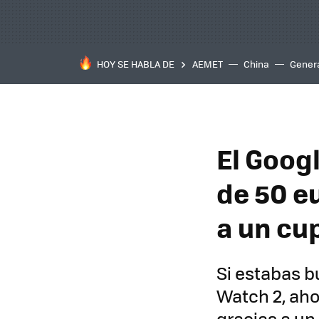
HOY SE HABLA DE
AEMET
China
Gener
El Googl
de 50 e
a un cu
Si estabas b
Watch 2, aho
gracias a un