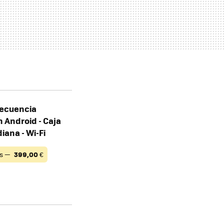
frecuencia
 Android - Caja
iana - Wi-Fi
és —
399,00
€