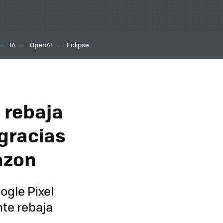
IA
OpenAI
Eclipse
a rebaja
 gracias
azon
ogle Pixel
nte rebaja