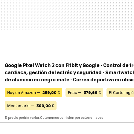
Google Pixel Watch 2 con Fitbit y Google - Control de 
cardiaca, gestión del estrés y seguridad - Smartwatch
de aluminio en negro mate - Correa deportiva en obsid
Hoy en Amazon —
259,00
€
Fnac —
379,69
€
El Corte Ingl
Mediamarkt —
399,00
€
El precio podría variar. Obtenemos comisión por estos enlaces