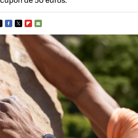
FACEBOOK
TWITTER
FLIPBOARD
E-
MAIL