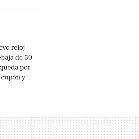
evo reloj
ebaja de 50
 queda por
l cupón y