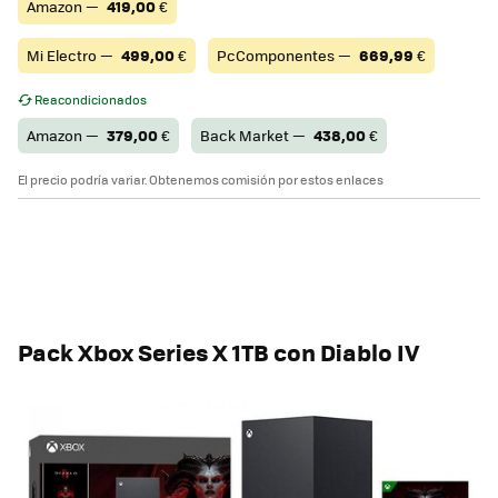
Amazon —
419,00
€
Mi Electro —
499,00
€
PcComponentes —
669,99
€
Reacondicionados
Amazon —
379,00
€
Back Market —
438,00
€
El precio podría variar. Obtenemos comisión por estos enlaces
Pack Xbox Series X 1TB con Diablo IV