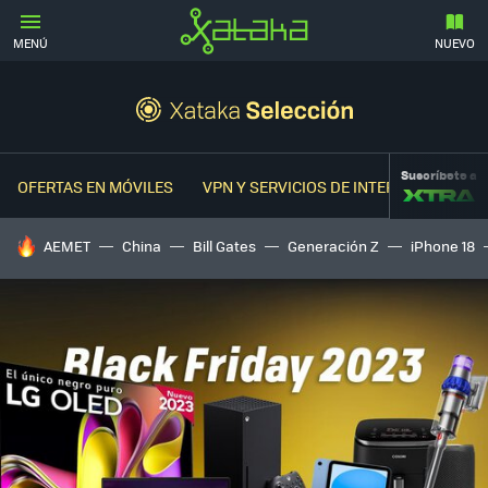
MENÚ
NUEVO
Suscríbete a
OFERTAS EN MÓVILES
VPN Y SERVICIOS DE INTERNET
OFER
HOY SE HABLA DE
AEMET
China
Bill Gates
Generación Z
iPhone 18