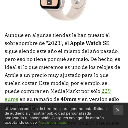
Aunque en algunas tiendas le han puesto el
sobrenombre de "2023", el
Apple Watch SE
sigue siendo este año el mismo del año pasado,
pero eso no tiene por qué ser malo. De hecho, es
ideal si lo que queremos es uno de los relojes de
Apple a un precio muy ajustado para lo que
suelen costar. Este modelo, por ejemplo, se
puede comprar en MediaMarkt por sólo
229
euros
en su tamaño de
40mm
y en versión
sólo
GPS
, (sin 5G).
Utilizamos cookies de terceros para generar estadísticas
de audiencia y mostrar publicidad personalizada
analizando tu navegación. Si sigues navegando estarás
aceptando su uso.
Más información
Está
rebajado 40 euros
sobre los 269 que suele