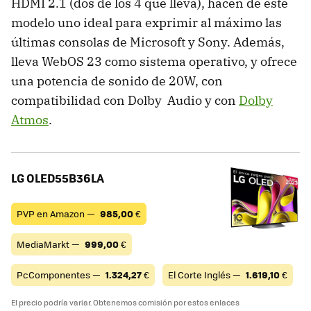
HDMI 2.1 (dos de los 4 que lleva), hacen de este
modelo uno ideal para exprimir al máximo las
últimas consolas de Microsoft y Sony. Además,
lleva WebOS 23 como sistema operativo, y ofrece
una potencia de sonido de 20W, con
compatibilidad con Dolby Audio y con
Dolby
Atmos
.
LG OLED55B36LA
PVP en Amazon —
985,00
€
MediaMarkt —
999,00
€
PcComponentes —
1.324,27
€
El Corte Inglés —
1.619,10
€
El precio podría variar. Obtenemos comisión por estos enlaces