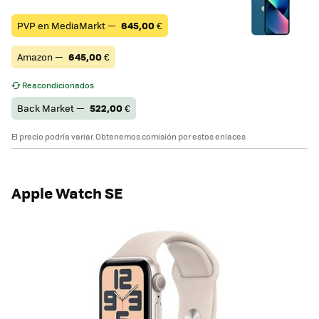
PVP en MediaMarkt —
645,00
€
Amazon —
645,00
€
Reacondicionados
Back Market —
522,00
€
El precio podría variar. Obtenemos comisión por estos enlaces
Apple Watch SE