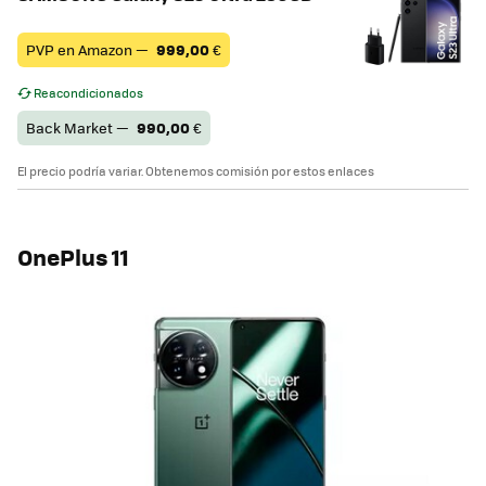
PVP en Amazon —
999,00
€
Reacondicionados
Back Market —
990,00
€
El precio podría variar. Obtenemos comisión por estos enlaces
OnePlus 11