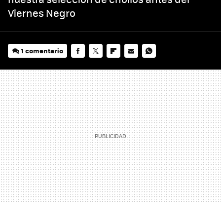
Viernes Negro
1 comentario
FACEBOOK
TWITTER
FLIPBOARD
E-
WHATSAPP
MAIL