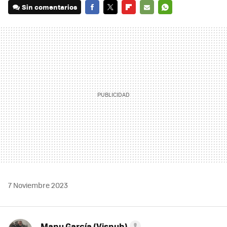
Sin comentarios
FACEBOOK
TWITTER
FLIPBOARD
E-
WHATSAPP
MAIL
7 Noviembre 2023
Manu García (Visnuh)