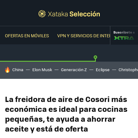
Suscríbete a
OFERTAS EN MÓVILES
VPN Y SERVICIOS DE INTERNET
OFER
HOY SE HABLA DE
China
Elon Musk
Generación Z
Eclipse
Christoph
La freidora de aire de Cosori más
económica es ideal para cocinas
pequeñas, te ayuda a ahorrar
aceite y está de oferta