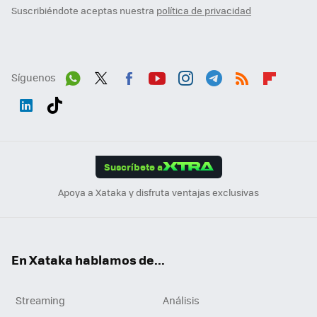
Suscribiéndote aceptas nuestra
política de privacidad
Síguenos
Wh
Twit
Fac
You
Inst
Tele
RSS
Flip
ats
ter
ebo
tub
agr
gra
boa
Link
Tikt
App
ok
e
am
m
rd
edI
ok
Suscríbete a
n
Apoya a Xataka y disfruta ventajas exclusivas
En Xataka hablamos de...
Streaming
Análisis