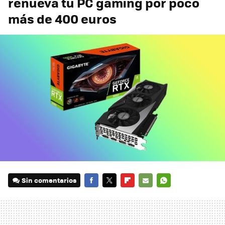
renueva tu PC gaming por poco
más de 400 euros
Sin comentarios
FACEBOOK
TWITTER
FLIPBOARD
E-
WHATSAPP
MAIL