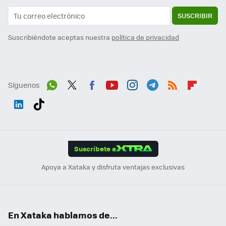
SUSCRIBIR
Suscribiéndote aceptas nuestra
política de privacidad
Síguenos
Wh
Twit
Fac
You
Inst
Tele
RSS
Flip
ats
ter
ebo
tub
agr
gra
boa
Link
Tikt
App
ok
e
am
m
rd
edI
ok
Suscríbete a
n
Apoya a Xataka y disfruta ventajas exclusivas
En Xataka hablamos de...