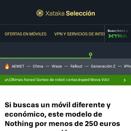
Suscríbete a
OFERTAS EN MÓVILES
VPN Y SERVICIOS DE INTERNET
OFER
HOY SE HABLA DE
AEMET
China
Waze
Fallout
Generación Z
iPh
🌿¡Últimas horas! Sorteo de robot cortacésped Mova ViAX
Si buscas un móvil diferente y
económico, este modelo de
Nothing por menos de 250 euros