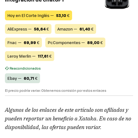
Hoy en El Corte Inglés —
53,10
€
AliExpress —
56,64
€
Amazon —
61,40
€
Fnac —
69,99
€
PcComponentes —
89,00
€
Leroy Merlin —
117,61
€
Reacondicionados
Ebay —
60,71
€
El precio podría variar. Obtenemos comisión por estos enlaces
Algunos de los enlaces de este artículo son afiliados y
pueden reportar un beneficio a Xataka. En caso de no
disponibilidad, las ofertas pueden variar.