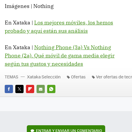
Imágenes | Nothing
En Xataka |
Los mejores móviles, los hemos
probado y aquí están sus análisis
En Xataka |
Nothing Phone (3a) Vs Nothing
Phone (2a). Qué móvil de gama media elegir
según tus gustos y necesidades
TEMAS
Xataka Selección
Ofertas
Ver ofertas de tec
FACEBOOK
TWITTER
FLIPBOARD
E-
WHATSAPP
MAIL
ENTRAR Y ENVIAR UN COMENTARIO