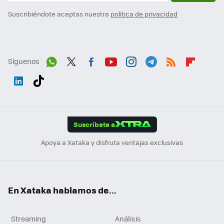
Suscribiéndote aceptas nuestra
política de privacidad
Síguenos
Wh
Twit
Fac
You
Inst
Tele
RSS
Flip
ats
ter
ebo
tub
agr
gra
boa
Link
Tikt
App
ok
e
am
m
rd
edI
ok
Suscríbete a
n
Apoya a Xataka y disfruta ventajas exclusivas
En Xataka hablamos de...
Streaming
Análisis