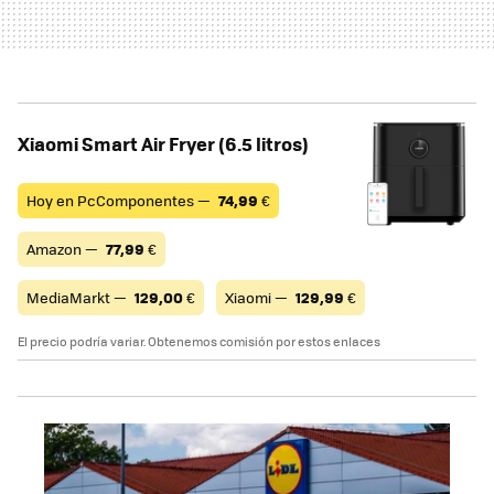
Xiaomi Smart Air Fryer (6.5 litros)
Hoy en PcComponentes —
74,99
€
Amazon —
77,99
€
MediaMarkt —
129,00
€
Xiaomi —
129,99
€
El precio podría variar. Obtenemos comisión por estos enlaces