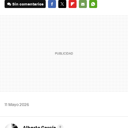
Sin comentarios
FACEBOOK
TWITTER
FLIPBOARD
E-
WHATSAPP
MAIL
11 Mayo 2026
Alberto García