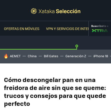
Suscríbete a
OFERTAS EN MÓVILES
VPN Y SERVICIOS DE INTERNET
OFER
HOY SE HABLA DE
AEMET
China
Bill Gates
Generación Z
iPhone 18
Cómo descongelar pan en una
freidora de aire sin que se queme:
trucos y consejos para que quede
perfecto