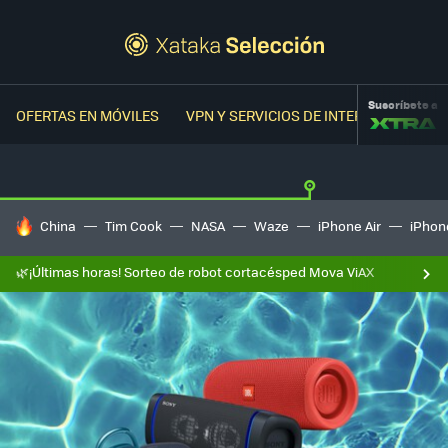
Suscríbete a
OFERTAS EN MÓVILES
VPN Y SERVICIOS DE INTERNET
OFER
HOY SE HABLA DE
China
Tim Cook
NASA
Waze
iPhone Air
iPhone
🌿¡Últimas horas! Sorteo de robot cortacésped Mova ViAX