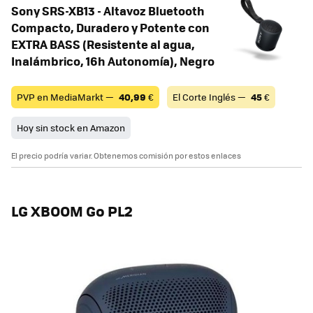
Sony SRS-XB13 - Altavoz Bluetooth
Compacto, Duradero y Potente con
EXTRA BASS (Resistente al agua,
Inalámbrico, 16h Autonomía), Negro
PVP en MediaMarkt —
40,99
€
El Corte Inglés —
45
€
Hoy sin stock en Amazon
El precio podría variar. Obtenemos comisión por estos enlaces
LG XBOOM Go PL2