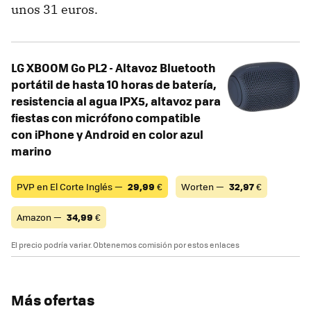
unos 31 euros.
LG XBOOM Go PL2 - Altavoz Bluetooth
portátil de hasta 10 horas de batería,
resistencia al agua IPX5, altavoz para
fiestas con micrófono compatible
con iPhone y Android en color azul
marino
PVP en El Corte Inglés —
29,99
€
Worten —
32,97
€
Amazon —
34,99
€
El precio podría variar. Obtenemos comisión por estos enlaces
Más ofertas