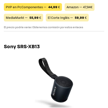
PVP en PcComponentes —
44,99
€
Amazon — 47,94€
MediaMarkt —
55,99
€
El Corte Inglés —
59,99
€
El precio podría variar. Obtenemos comisión por estos enlaces
Sony SRS-XB13