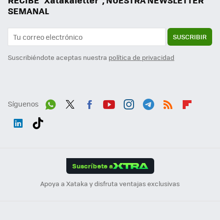
RECIBE "Xatakaletter", NUESTRA NEWSLETTER
SEMANAL
SUSCRIBIR
Suscribiéndote aceptas nuestra
política de privacidad
Síguenos
Wh
Twit
Fac
You
Inst
Tele
RSS
Flip
ats
ter
ebo
tub
agr
gra
boa
Link
Tikt
App
ok
e
am
m
rd
edI
ok
Suscríbete a
n
Apoya a Xataka y disfruta ventajas exclusivas