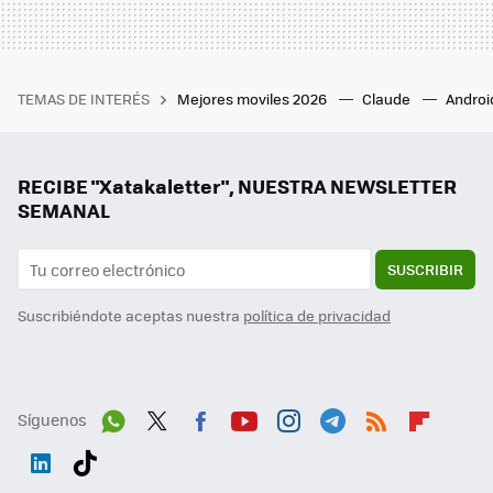
TEMAS DE INTERÉS
Mejores moviles 2026
Claude
Androi
RECIBE "Xatakaletter", NUESTRA NEWSLETTER
SEMANAL
SUSCRIBIR
Suscribiéndote aceptas nuestra
política de privacidad
Síguenos
Wh
Twit
Fac
You
Inst
Tele
RSS
Flip
ats
ter
ebo
tub
agr
gra
boa