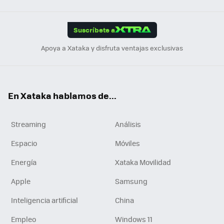
Link
Tikt
App
ok
e
am
m
rd
edI
ok
Suscríbete a
n
Apoya a Xataka y disfruta ventajas exclusivas
En Xataka hablamos de...
Streaming
Análisis
Espacio
Móviles
Energía
Xataka Movilidad
Apple
Samsung
Inteligencia artificial
China
Empleo
Windows 11