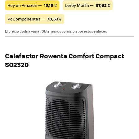
Hoy en Amazon —
13,18
€
Leroy Merlin —
57,62
€
PcComponentes —
76,53
€
El precio podría variar. Obtenemos comisión por estos enlaces
Calefactor
Rowenta Comfort Compact
SO2320