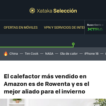
Suscríbete a
OFERTAS EN MÓVILES
VPN Y SERVICIOS DE INTERNET
OFER
HOY SE HABLA DE
China
Tim Cook
NASA
Ola de calor
iPhone 18
El calefactor más vendido en
Amazon es de Rowenta y es el
mejor aliado para el invierno