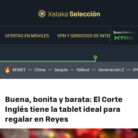
Suscríbete a
OFERTAS EN MÓVILES
VPN Y SERVICIOS DE INTERNET
OFER
HOY SE HABLA DE
AEMET
China
Sequía
Fallout
Generación Z
iP
Buena, bonita y barata: El Corte
Inglés tiene la tablet ideal para
regalar en Reyes