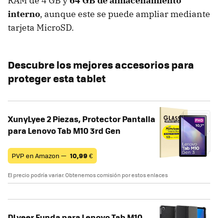
RAM de 4 GB y
64 GB de almacenamiento
interno
, aunque este se puede ampliar mediante
tarjeta MicroSD.
Descubre los mejores accesorios para
proteger esta tablet
XunyLyee 2 Piezas, Protector Pantalla
para Lenovo Tab M10 3rd Gen
PVP en Amazon —
10,99
€
El precio podría variar. Obtenemos comisión por estos enlaces
DLveer Funda para Lenovo Tab M10