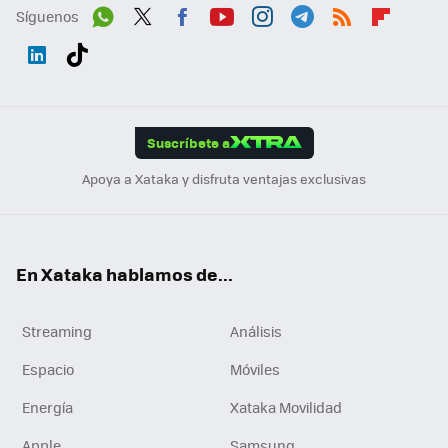
Síguenos
Wh
Twit
Fac
You
Inst
Tele
RSS
Flip
ats
ter
ebo
tub
agr
gra
boa
Link
Tikt
App
ok
e
am
m
rd
edI
ok
Suscríbete a
n
Apoya a Xataka y disfruta ventajas exclusivas
En Xataka hablamos de...
Streaming
Análisis
Espacio
Móviles
Energía
Xataka Movilidad
Apple
Samsung