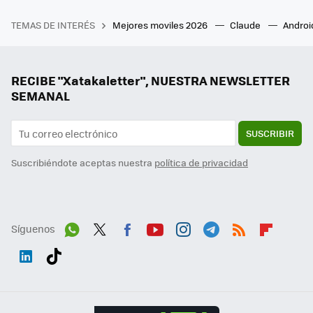
TEMAS DE INTERÉS
Mejores moviles 2026
Claude
Androi
RECIBE "Xatakaletter", NUESTRA NEWSLETTER
SEMANAL
SUSCRIBIR
Suscribiéndote aceptas nuestra
política de privacidad
Síguenos
Wh
Twit
Fac
You
Inst
Tele
RSS
Flip
ats
ter
ebo
tub
agr
gra
boa
Link
Tikt
App
ok
e
am
m
rd
edI
ok