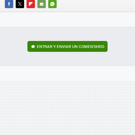
FACEBOOK
TWITTER
FLIPBOARD
E-
WHATSAPP
MAIL
ENTRAR Y ENVIAR UN COMENTARIO