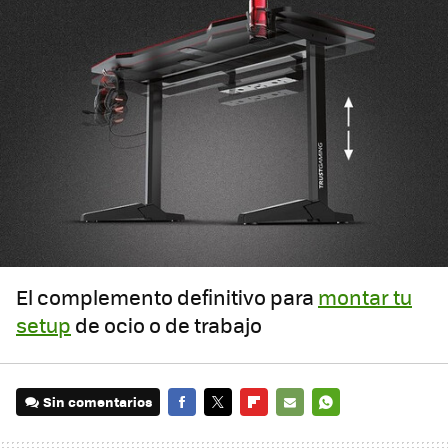
El complemento definitivo para
montar tu
setup
de ocio o de trabajo
Sin comentarios
FACEBOOK
TWITTER
FLIPBOARD
E-
WHATSAPP