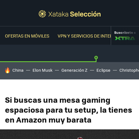
Suscríbete a
OFERTAS EN MÓVILES
VPN Y SERVICIOS DE INTERNET
OFER
HOY SE HABLA DE
China
Elon Musk
Generación Z
Eclipse
Christoph
Si buscas una mesa gaming
espaciosa para tu setup, la tienes
en Amazon muy barata