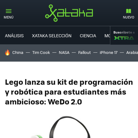
MENÚ
NUEVO
Suscríbete a
ANÁLISIS
XATAKA SELECCIÓN
CIENCIA
MOVILIDAD
HOY SE HABLA DE
China
Tim Cook
NASA
Fallout
iPhone 17
Arabi
Lego lanza su kit de programación
y robótica para estudiantes más
ambicioso: WeDo 2.0