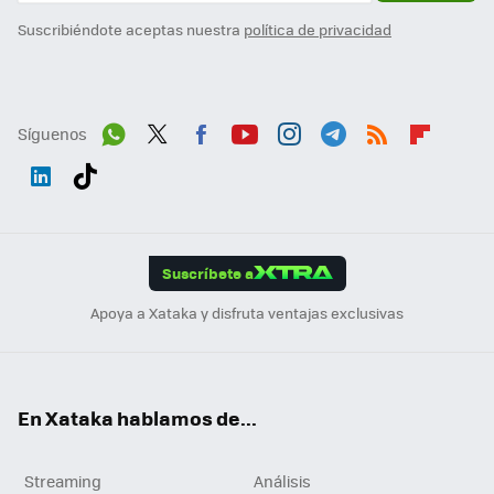
Suscribiéndote aceptas nuestra
política de privacidad
Síguenos
Wh
Twit
Fac
You
Inst
Tele
RSS
Flip
ats
ter
ebo
tub
agr
gra
boa
Link
Tikt
App
ok
e
am
m
rd
edI
ok
Suscríbete a
n
Apoya a Xataka y disfruta ventajas exclusivas
En Xataka hablamos de...
Streaming
Análisis