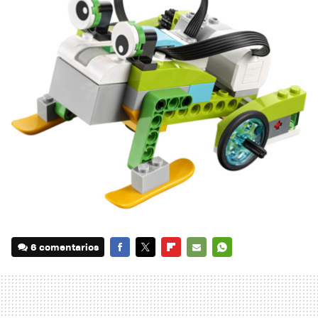
6 comentarios
FACEBOOK
TWITTER
FLIPBOARD
E-
WHATSAPP
MAIL