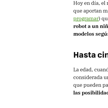
Hoy en día, e
que aportan má
programar
) q
robot a un ni
modelos segú
Hasta ci
La edad, cuand
considerada un
que pueden par
las posibilid