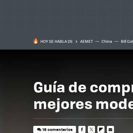
HOY SE HABLA DE
AEMET
China
Bill Ga
Guía de compr
mejores mode
18 comentarios