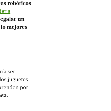
es robóticos
der a
regalar un
 lo mejores
ría ser
los juguetes
rprenden por
asa
.