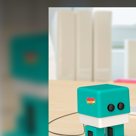
FACEBOOK
TWITTER
FLIPBOARD
E-
MAIL