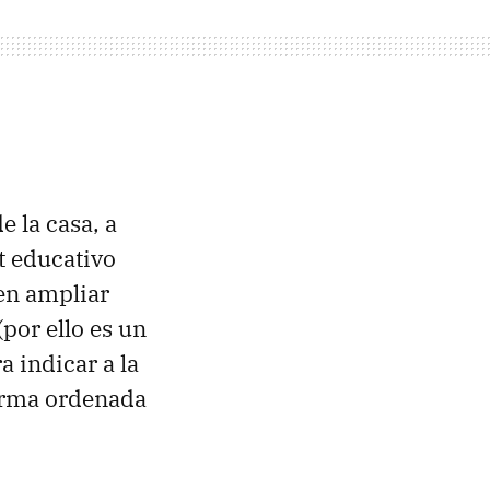
 la casa, a
ot educativo
en ampliar
por ello es un
a indicar a la
orma ordenada