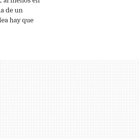
, al menos en
 la de un
idea hay que