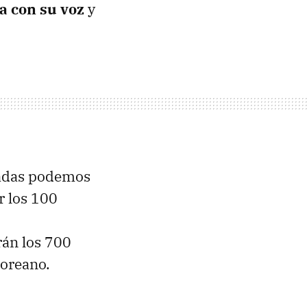
a con su voz
y
madas podemos
r los 100
rán los 700
coreano.