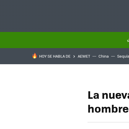
HOY SE HABLA DE
AEMET
China
Sequí
La nueva
hombre 