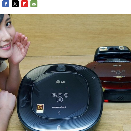
FACEBOOK
TWITTER
FLIPBOARD
E-
MAIL