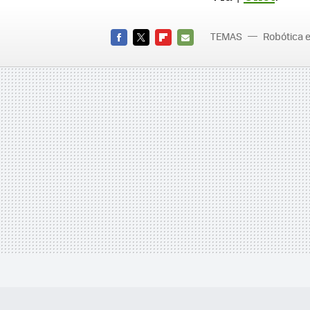
TEMAS
Robótica e
FACEBOOK
TWITTER
FLIPBOARD
E-
MAIL