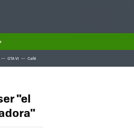
GTA VI
Café
er "el
radora"