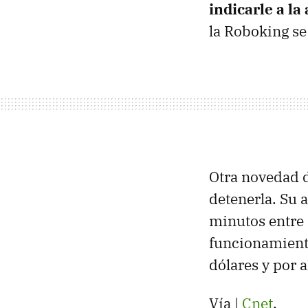
indicarle a l
la Roboking se
Otra novedad 
detenerla. Su 
minutos entre 
funcionamiento
dólares y por 
Vía |
Cnet
.