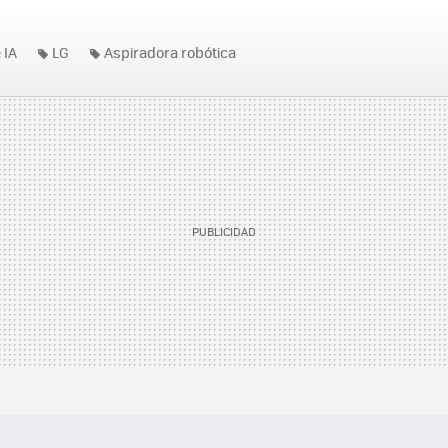
 IA
LG
Aspiradora robótica