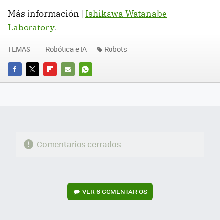
Más información |
Ishikawa Watanabe
Laboratory
.
TEMAS
Robótica e IA
Robots
FACEBOOK
TWITTER
FLIPBOARD
E-
WHATSAPP
MAIL
Comentarios cerrados
VER
6 COMENTARIOS