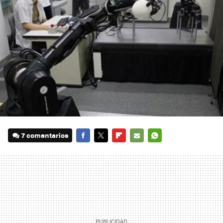
7 comentarios
FACEBOOK
TWITTER
FLIPBOARD
E-
WHATSAPP
MAIL