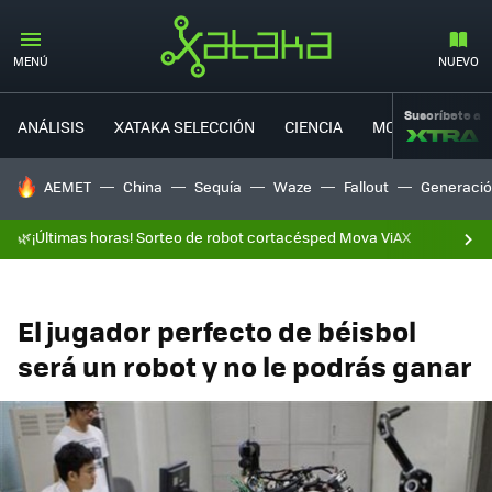
MENÚ
NUEVO
Suscríbete a
ANÁLISIS
XATAKA SELECCIÓN
CIENCIA
MOVILIDAD
HOY SE HABLA DE
AEMET
China
Sequía
Waze
Fallout
Generació
🌿¡Últimas horas! Sorteo de robot cortacésped Mova ViAX
El jugador perfecto de béisbol
será un robot y no le podrás ganar