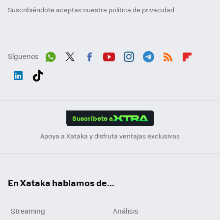
Suscribiéndote aceptas nuestra
política de privacidad
Síguenos
Wh
Twit
Fac
You
Inst
Tele
RSS
Flip
ats
ter
ebo
tub
agr
gra
boa
Link
Tikt
App
ok
e
am
m
rd
edI
ok
Suscríbete a
n
Apoya a Xataka y disfruta ventajas exclusivas
En Xataka hablamos de...
Streaming
Análisis