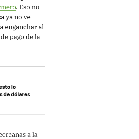
dinero
. Eso no
a ya no ve
a enganchar al
 de pago de la
esto lo
s de dólares
 cercanas a la