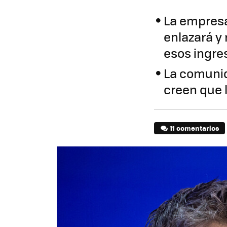
La empresa
enlazará y 
esos ingre
La comunid
creen que 
11 comentarios