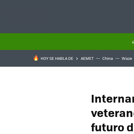
HOY SE HABLA DE
AEMET
China
Waze
Interna
veteran
futuro d