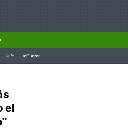
Café
Jeff Bezos
ás
 el
o"