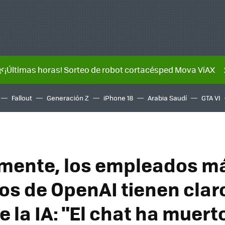
🌿¡Últimas horas! Sorteo de robot cortacésped Mova ViAX
Fallout
Generación Z
iPhone 18
Arabia Saudí
GTA VI
mente, los empleados m
os de OpenAI tienen claro
e la IA: "El chat ha muert