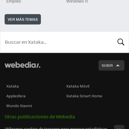
Empleo
Windows 11
VER MÁS TEMAS
BUSCA
SUBIR
Xataka
Xataka Móvil
Applesfera
Xataka Smart Home
Mundo Xiaomi
Otras publicaciones de Webedia
Utilizamos cookies de terceros para generar estadísticas