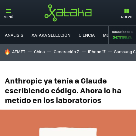
MENÚ
NUEVO
Suscríbete a
ANÁLISIS
XATAKA SELECCIÓN
CIENCIA
MOVILIDAD
HOY SE HABLA DE
AEMET
China
Generación Z
iPhone 17
Samsung G
Anthropic ya tenía a Claude
escribiendo código. Ahora lo ha
metido en los laboratorios