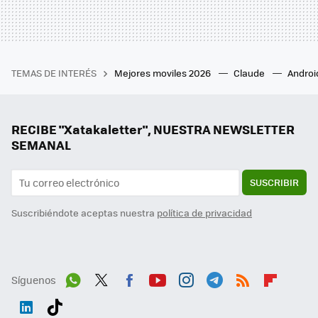
TEMAS DE INTERÉS
Mejores moviles 2026
Claude
Androi
RECIBE "Xatakaletter", NUESTRA NEWSLETTER
SEMANAL
SUSCRIBIR
Suscribiéndote aceptas nuestra
política de privacidad
Síguenos
Wh
Twit
Fac
You
Inst
Tele
RSS
Flip