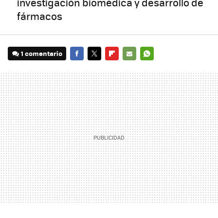
investigación biomédica y desarrollo de
fármacos
1 comentario
FACEBOOK
TWITTER
FLIPBOARD
E-
WHATSAPP
MAIL