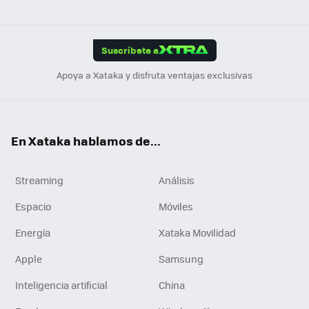
ats
ter
ebo
tub
agr
gra
boa
Link
Tikt
App
ok
e
am
m
rd
edI
ok
Suscríbete a
n
Apoya a Xataka y disfruta ventajas exclusivas
En Xataka hablamos de...
Streaming
Análisis
Espacio
Móviles
Energía
Xataka Movilidad
Apple
Samsung
Inteligencia artificial
China