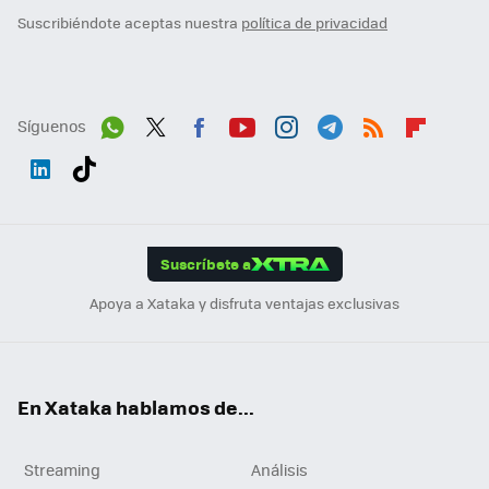
Suscribiéndote aceptas nuestra
política de privacidad
Síguenos
Wh
Twit
Fac
You
Inst
Tele
RSS
Flip
ats
ter
ebo
tub
agr
gra
boa
Link
Tikt
App
ok
e
am
m
rd
edI
ok
Suscríbete a
n
Apoya a Xataka y disfruta ventajas exclusivas
En Xataka hablamos de...
Streaming
Análisis