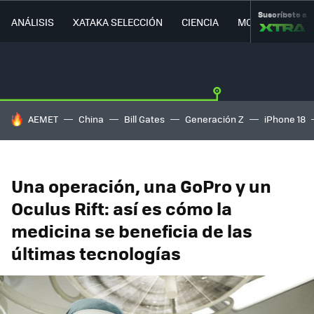
Suscríbete a
ANÁLISIS
XATAKA SELECCIÓN
CIENCIA
MOVILIDAD
HOY SE HABLA DE
AEMET
China
Bill Gates
Generación Z
iPhone 18
Una operación, una GoPro y un
Oculus Rift: así es cómo la
medicina se beneficia de las
últimas tecnologías