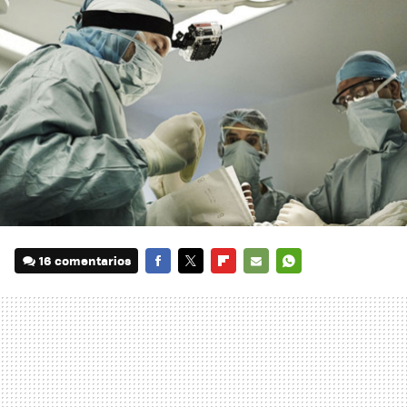
16 comentarios
FACEBOOK
TWITTER
FLIPBOARD
E-
WHATSAPP
MAIL