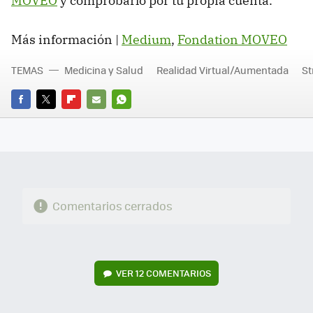
MOVEO
y comprobarlo por tu propia cuenta.
Más información |
Medium
,
Fondation MOVEO
TEMAS
Medicina y Salud
Realidad Virtual/Aumentada
St
FACEBOOK
TWITTER
FLIPBOARD
E-
WHATSAPP
MAIL
Comentarios cerrados
VER
12 COMENTARIOS