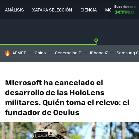
Suscríbete a
ANÁLISIS
XATAKA SELECCIÓN
CIENCIA
MOVILIDAD
HOY SE HABLA DE
AEMET
China
Generación Z
iPhone 17
Samsung G
Microsoft ha cancelado el
desarrollo de las HoloLens
militares. Quién toma el relevo: el
fundador de Oculus