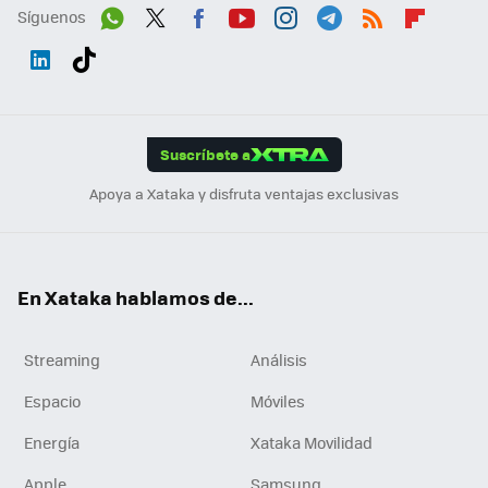
Síguenos
Wh
Twit
Fac
You
Inst
Tele
RSS
Flip
ats
ter
ebo
tub
agr
gra
boa
Link
Tikt
App
ok
e
am
m
rd
edI
ok
Suscríbete a
n
Apoya a Xataka y disfruta ventajas exclusivas
En Xataka hablamos de...
Streaming
Análisis
Espacio
Móviles
Energía
Xataka Movilidad
Apple
Samsung