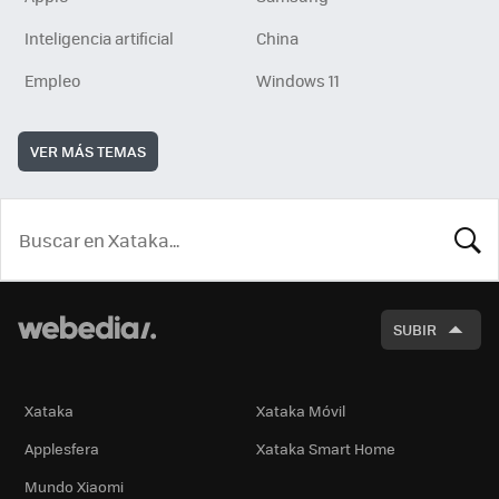
Inteligencia artificial
China
Empleo
Windows 11
VER MÁS TEMAS
BUSCA
SUBIR
Xataka
Xataka Móvil
Applesfera
Xataka Smart Home
Mundo Xiaomi