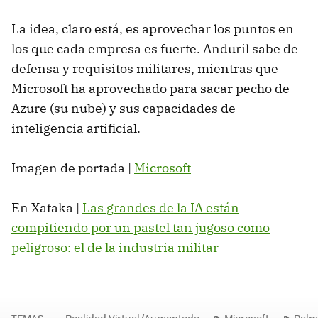
La idea, claro está, es aprovechar los puntos en
los que cada empresa es fuerte. Anduril sabe de
defensa y requisitos militares, mientras que
Microsoft ha aprovechado para sacar pecho de
Azure (su nube) y sus capacidades de
inteligencia artificial.
Imagen de portada |
Microsoft
En Xataka |
Las grandes de la IA están
compitiendo por un pastel tan jugoso como
peligroso: el de la industria militar
TEMAS
Realidad Virtual/Aumentada
Microsoft
Palm