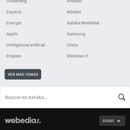
Streaming
Análisis
Espacio
Móviles
Energía
Xataka Movilidad
Apple
Samsung
Inteligencia artificial
China
Empleo
Windows 11
VER MÁS TEMAS
BUSCA
SUBIR