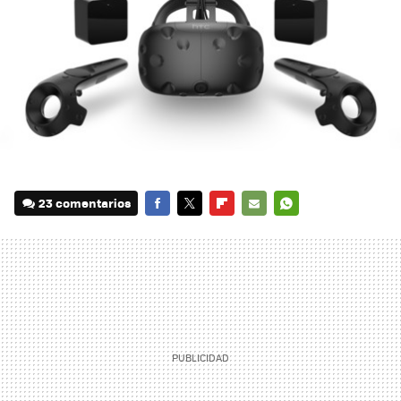
23 comentarios
FACEBOOK
TWITTER
FLIPBOARD
E-
WHATSAPP
MAIL