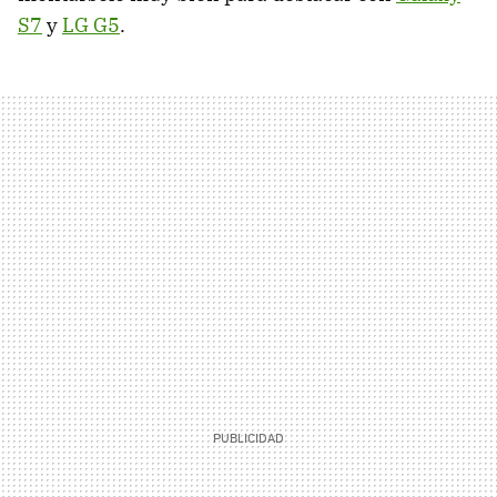
S7
y
LG G5
.