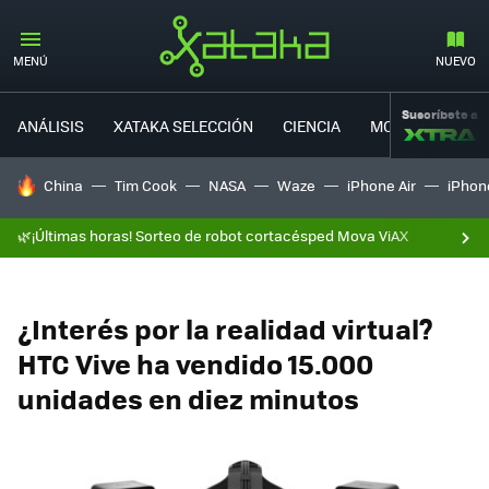
MENÚ
NUEVO
Suscríbete a
ANÁLISIS
XATAKA SELECCIÓN
CIENCIA
MOVILIDAD
HOY SE HABLA DE
China
Tim Cook
NASA
Waze
iPhone Air
iPhone
🌿¡Últimas horas! Sorteo de robot cortacésped Mova ViAX
¿Interés por la realidad virtual?
HTC Vive ha vendido 15.000
unidades en diez minutos