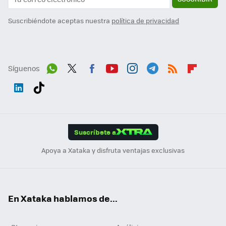
Suscribiéndote aceptas nuestra
política de privacidad
Síguenos
Wh
Twit
Fac
You
Inst
Tele
RSS
Flip
ats
ter
ebo
tub
agr
gra
boa
Link
Tikt
App
ok
e
am
m
rd
edI
ok
Suscríbete a
n
Apoya a Xataka y disfruta ventajas exclusivas
En Xataka hablamos de...