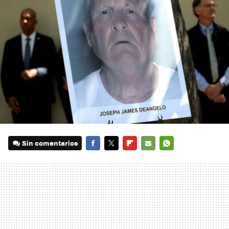
Sin comentarios
FACEBOOK
TWITTER
FLIPBOARD
E-
WHATSAPP
MAIL