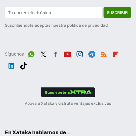
SUSCRIBIR
Suscribiéndote aceptas nuestra
política de privacidad
Síguenos
Wh
Twit
Fac
You
Inst
Tele
RSS
Flip
ats
ter
ebo
tub
agr
gra
boa
Link
Tikt
App
ok
e
am
m
rd
edI
ok
Suscríbete a
n
Apoya a Xataka y disfruta ventajas exclusivas
En Xataka hablamos de...