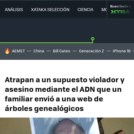
Suscríbete a
ANÁLISIS
XATAKA SELECCIÓN
CIENCIA
MOVILIDAD
HOY SE HABLA DE
AEMET
China
Bill Gates
Generación Z
iPhone 18
Atrapan a un supuesto violador y
asesino mediante el ADN que un
familiar envió a una web de
árboles genealógicos