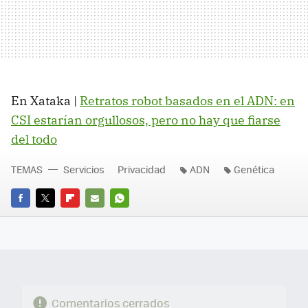
En Xataka |
Retratos robot basados en el ADN: en
CSI estarían orgullosos, pero no hay que fiarse
del todo
TEMAS
Servicios
Privacidad
ADN
Genética
FACEBOOK
TWITTER
FLIPBOARD
E-
WHATSAPP
MAIL
Comentarios cerrados