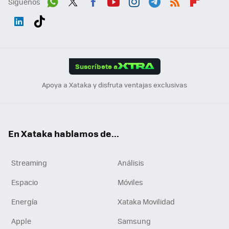
Síguenos
Wh
Twit
Fac
You
Inst
Tele
RSS
Flip
ats
ter
ebo
tub
agr
gra
boa
Link
Tikt
App
ok
e
am
m
rd
edI
ok
Suscríbete a
n
Apoya a Xataka y disfruta ventajas exclusivas
En Xataka hablamos de...
Streaming
Análisis
Espacio
Móviles
Energía
Xataka Movilidad
Apple
Samsung