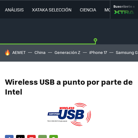
Suscríbete a
ANÁLISIS
XATAKA SELECCIÓN
CIENCIA
MOVILIDAD
HOY SE HABLA DE
AEMET
China
Generación Z
iPhone 17
Samsung G
Wireless USB a punto por parte de
Intel