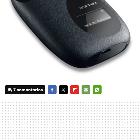
7 comentarios
FACEBOOK
TWITTER
FLIPBOARD
E-
WHATSAPP
MAIL