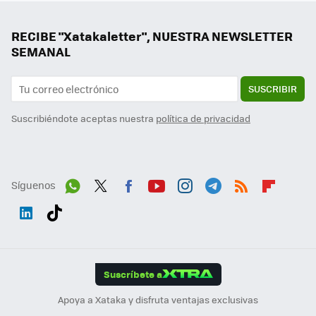
RECIBE "Xatakaletter", NUESTRA NEWSLETTER
SEMANAL
SUSCRIBIR
Suscribiéndote aceptas nuestra
política de privacidad
Síguenos
Wh
Twit
Fac
You
Inst
Tele
RSS
Flip
ats
ter
ebo
tub
agr
gra
boa
Link
Tikt
App
ok
e
am
m
rd
edI
ok
Suscríbete a
n
Apoya a Xataka y disfruta ventajas exclusivas