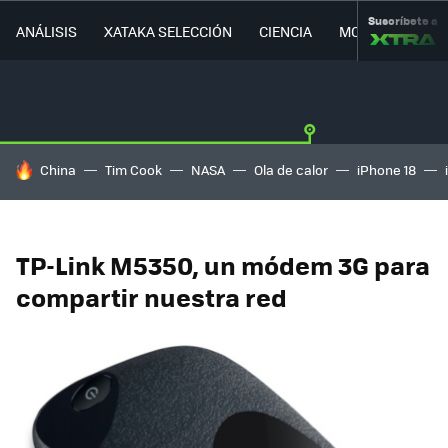
Suscríbete a
ANÁLISIS
XATAKA SELECCIÓN
CIENCIA
MOVILIDAD
HOY SE HABLA DE
China
Tim Cook
NASA
Ola de calor
iPhone 18
TP-Link M5350, un módem 3G para
compartir nuestra red