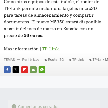
Como otros equipos de esta índole, el router de
TP-Link permite incluir una tarjetas microSD
para tareas de almacenamiento y compartir
documentos. El nuevo M5350 estará disponible
a partir del mes de marzo en España con un
precio de
50 euros
.
Más información |
TP-Link
.
TEMAS
Periféricos
Router 3G
TP-Link
TP-Link 
FACEBOOK
TWITTER
FLIPBOARD
E-
WHATSAPP
MAIL
Comentarios cerrados