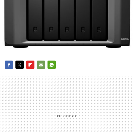
FACEBOOK
TWITTER
FLIPBOARD
E-
WHATSAPP
MAIL