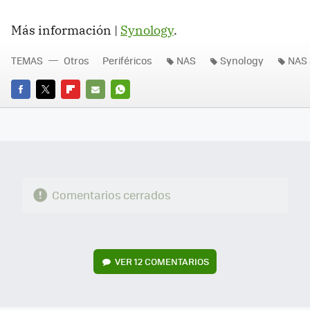
Más información |
Synology
.
TEMAS
Otros
Periféricos
NAS
Synology
NAS 
FACEBOOK
TWITTER
FLIPBOARD
E-
WHATSAPP
MAIL
Comentarios cerrados
VER
12 COMENTARIOS