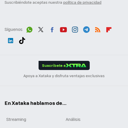
Suscribiéndote aceptas nuestra
política de privacidad
Síguenos
Wh
Twit
Fac
You
Inst
Tele
RSS
Flip
ats
ter
ebo
tub
agr
gra
boa
Link
Tikt
App
ok
e
am
m
rd
edI
ok
Suscríbete a
n
Apoya a Xataka y disfruta ventajas exclusivas
En Xataka hablamos de...
Streaming
Análisis