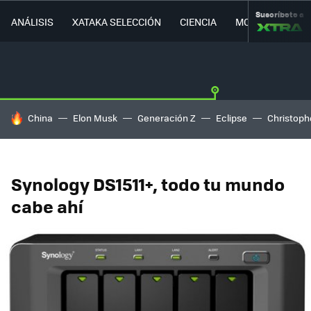
Suscríbete a
ANÁLISIS
XATAKA SELECCIÓN
CIENCIA
MOVILIDAD
HOY SE HABLA DE
China
Elon Musk
Generación Z
Eclipse
Christoph
Synology DS1511+, todo tu mundo
cabe ahí