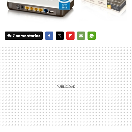
7 comentarios
FACEBOOK
TWITTER
FLIPBOARD
E-
WHATSAPP
MAIL