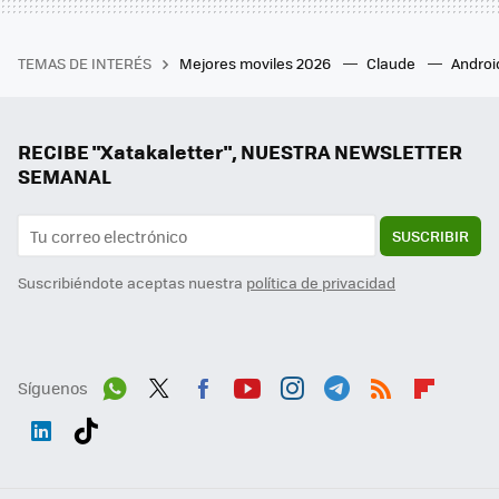
TEMAS DE INTERÉS
Mejores moviles 2026
Claude
Androi
RECIBE "Xatakaletter", NUESTRA NEWSLETTER
SEMANAL
SUSCRIBIR
Suscribiéndote aceptas nuestra
política de privacidad
Síguenos
Wh
Twit
Fac
You
Inst
Tele
RSS
Flip
ats
ter
ebo
tub
agr
gra
boa
Link
Tikt
App
ok
e
am
m
rd
edI
ok