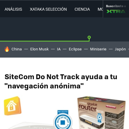
Suscríbete a
ANÁLISIS
XATAKA SELECCIÓN
CIENCIA
MOVILIDAD
HOY SE HABLA DE
China
Elon Musk
IA
Eclipse
Miniserie
Japón
SiteCom Do Not Track ayuda a tu
"navegación anónima"