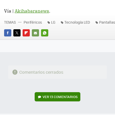
Vía |
Akihabaranews
.
TEMAS
Periféricos
LG
Tecnología LED
Pantalla
FACEBOOK
TWITTER
FLIPBOARD
E-
WHATSAPP
MAIL
Comentarios cerrados
VER
13 COMENTARIOS