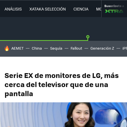
Suscríbete a
ANÁLISIS
XATAKA SELECCIÓN
CIENCIA
MOVILIDAD
HOY SE HABLA DE
AEMET
China
Sequía
Fallout
Generación Z
iP
Serie EX de monitores de LG, más
cerca del televisor que de una
pantalla