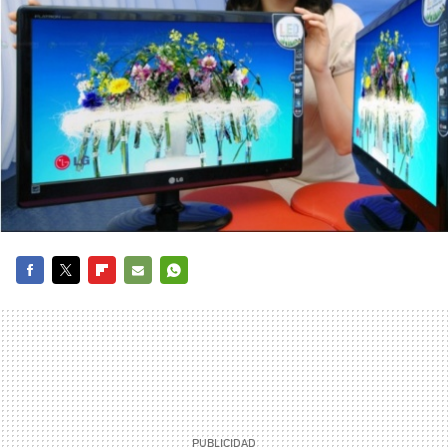
FACEBOOK
TWITTER
FLIPBOARD
E-
WHATSAPP
MAIL