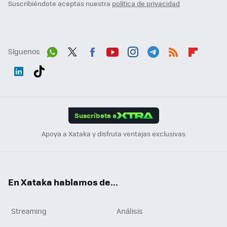
Suscribiéndote aceptas nuestra
política de privacidad
Síguenos
Wh
Twit
Fac
You
Inst
Tele
RSS
Flip
ats
ter
ebo
tub
agr
gra
boa
Link
Tikt
App
ok
e
am
m
rd
edI
ok
Suscríbete a
n
Apoya a Xataka y disfruta ventajas exclusivas
En Xataka hablamos de...
Streaming
Análisis