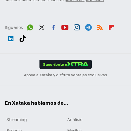
Síguenos
Wh
Twit
Fac
You
Inst
Tele
RSS
Flip
ats
ter
ebo
tub
agr
gra
boa
Link
Tikt
App
ok
e
am
m
rd
edI
ok
Suscríbete a
n
Apoya a Xataka y disfruta ventajas exclusivas
En Xataka hablamos de...
Streaming
Análisis
Espacio
Móviles