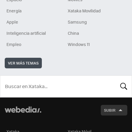
Energía
Xataka Movilidad
Apple
Samsung
Inteligencia artificial
China
Empleo
Windows 11
VER MÁS TEMAS
BUSCA
SUBIR
Xataka
Xataka Móvil