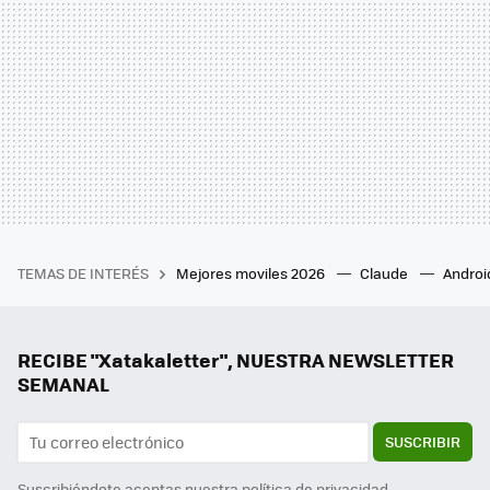
TEMAS DE INTERÉS
Mejores moviles 2026
Claude
Androi
RECIBE "Xatakaletter", NUESTRA NEWSLETTER
SEMANAL
SUSCRIBIR
Suscribiéndote aceptas nuestra
política de privacidad