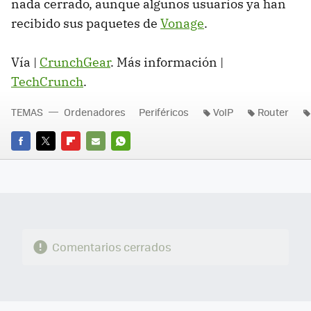
nada cerrado, aunque algunos usuarios ya han
recibido sus paquetes de
Vonage
.
Vía |
CrunchGear
. Más información |
TechCrunch
.
TEMAS
Ordenadores
Periféricos
VoIP
Router
FACEBOOK
TWITTER
FLIPBOARD
E-
WHATSAPP
MAIL
Comentarios cerrados