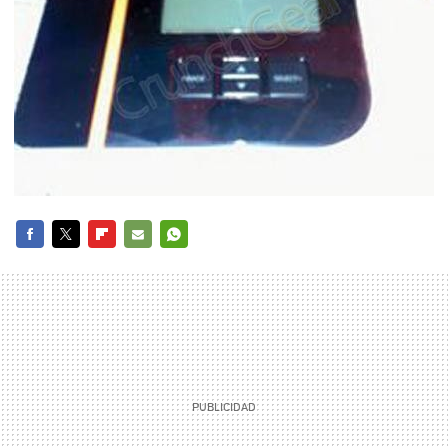
FACEBOOK
TWITTER
FLIPBOARD
E-
WHATSAPP
MAIL