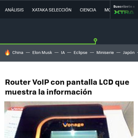
Suscríbete a
ANÁLISIS
XATAKA SELECCIÓN
CIENCIA
MOVILIDAD
HOY SE HABLA DE
China
Elon Musk
IA
Eclipse
Miniserie
Japón
Router VoIP con pantalla LCD que
muestra la información