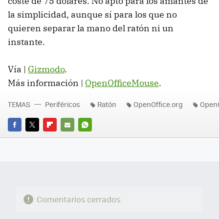
coste de 75 dólares. No apto para los amantes de
la simplicidad, aunque sí para los que no
quieren separar la mano del ratón ni un
instante.
Vía |
Gizmodo
.
Más información |
OpenOfficeMouse
.
TEMAS
Periféricos
Ratón
OpenOffice.org
Open
FACEBOOK
TWITTER
FLIPBOARD
E-
WHATSAPP
MAIL
Comentarios cerrados