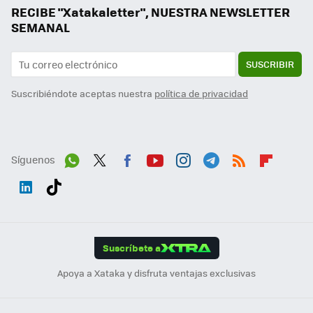
RECIBE "Xatakaletter", NUESTRA NEWSLETTER
SEMANAL
SUSCRIBIR
Suscribiéndote aceptas nuestra
política de privacidad
Síguenos
Wh
Twit
Fac
You
Inst
Tele
RSS
Flip
ats
ter
ebo
tub
agr
gra
boa
Link
Tikt
App
ok
e
am
m
rd
edI
ok
Suscríbete a
n
Apoya a Xataka y disfruta ventajas exclusivas