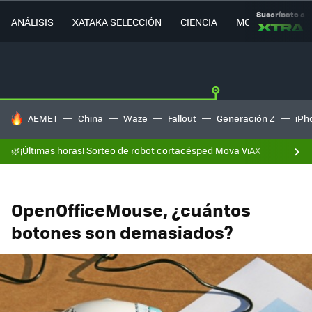
Suscríbete a
ANÁLISIS
XATAKA SELECCIÓN
CIENCIA
MOVILIDAD
HOY SE HABLA DE
AEMET
China
Waze
Fallout
Generación Z
iPh
🌿¡Últimas horas! Sorteo de robot cortacésped Mova ViAX
OpenOfficeMouse, ¿cuántos
botones son demasiados?