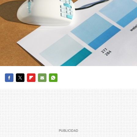
FACEBOOK
TWITTER
FLIPBOARD
E-
WHATSAPP
MAIL