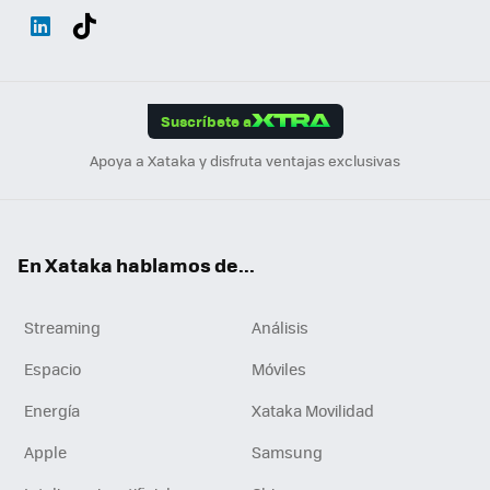
Wh
Twit
Fac
You
Inst
Tele
RSS
Flip
ats
ter
ebo
tub
agr
gra
boa
Link
Tikt
App
ok
e
am
m
rd
edI
ok
Suscríbete a
n
Apoya a Xataka y disfruta ventajas exclusivas
En Xataka hablamos de...
Streaming
Análisis
Espacio
Móviles
Energía
Xataka Movilidad
Apple
Samsung