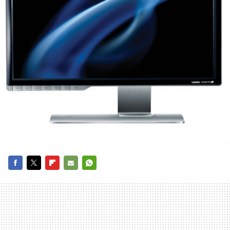
FACEBOOK
TWITTER
FLIPBOARD
E-
WHATSAPP
MAIL