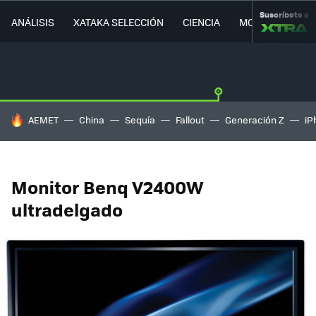
Suscríbete a
ANÁLISIS
XATAKA SELECCIÓN
CIENCIA
MOVILIDAD
HOY SE HABLA DE
AEMET
China
Sequía
Fallout
Generación Z
iP
Monitor Benq V2400W
ultradelgado